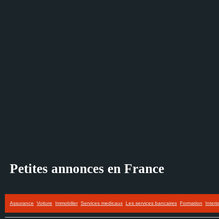
Petites annonces en France
Assurance
Voiture
Immobilier
Services medicaux
Les services bancaires
Formation
Interi