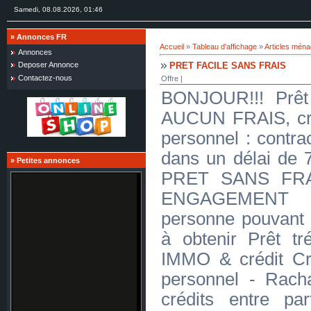
Samedi, 08.08.2026, 01:46
»
Annonces FR
Accueil
»
Tableau d'affichage
»
Articles mén
Annonces
PRET FACILE SANS FRAIS
Deposer Annonce
Contactez-nous
Offre |
BONJOUR!!! Prêt 
AUCUN FRAIS, créd
personnel : contra
dans un délai d
»
Petites annonces
PRET SANS FR
ENGAGEMENT J
personne pouvant 
à obtenir Prêt tré
IMMO & crédit Cr
personnel - Racha
crédits entre par