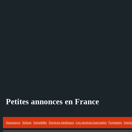
Petites annonces en France
Assurance
Voiture
Immobilier
Services medicaux
Les services bancaires
Formation
Interi