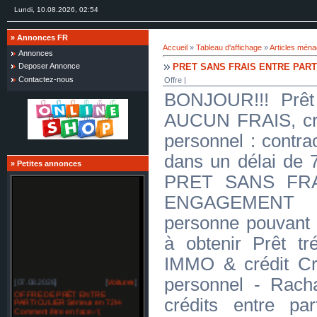
Lundi, 10.08.2026, 02:54
»
Annonces FR
Accueil
»
Tableau d'affichage
»
Articles mén
Annonces
PRET SANS FRAIS ENTRE PART
Deposer Annonce
Contactez-nous
Offre |
BONJOUR!!! Prêt 
AUCUN FRAIS, créd
personnel : contra
dans un délai d
»
Petites annonces
PRET SANS FR
ENGAGEMENT J
personne pouvant 
à obtenir Prêt tré
IMMO & crédit Cr
personnel - Racha
[07.08.2026]
[
Voitures
]
OFFRE DE PRÊT ENTRE
crédits entre par
PARTICULIER Sérieux en 72H-
Comment être en face✅(