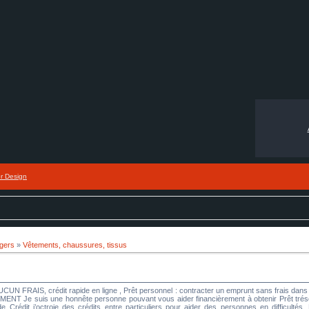
or Design
agers
»
Vêtements, chaussures, tissus
UCUN FRAIS, crédit rapide en ligne , Prêt personnel : contracter un emprunt sans frais 
 suis une honnête personne pouvant vous aider financièrement à obtenir Prêt trésoreri
Crédit j’octroie des crédits entre particuliers pour aider des personnes en difficultés. N