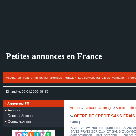
Petites annonces en France
Assurance
Voiture
Immobilier
Services medicaux
Les services bancaires
Formation
Interi
Dimanche, 09.08.2026, 08:35
»
Annonces FR
Accueil
»
Tableau d'affichage
»
Articles mén
Annonces
OFFRE DE CREDIT SANS FRAIS
Deposer Annonce
Contactez-nous
Offre |
BONJOUR!!! Prêt entre particuliers SANS A
SANS FRAIS SERIEUX ET SANS ENGAGEMENT Je
consommation - prêt personnel - Rachat de 