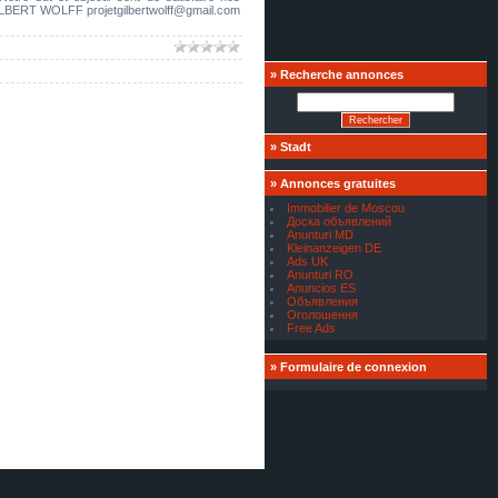
ILBERT WOLFF projetgilbertwolff@gmail.com
»
Recherche annonces
»
Stadt
»
Annonces gratuites
Immobilier de Moscou
Доска объявлений
Anunturi MD
Kleinanzeigen DE
Ads UK
Anunturi RO
Anuncios ES
Объявления
Оголошення
Free Ads
»
Formulaire de connexion