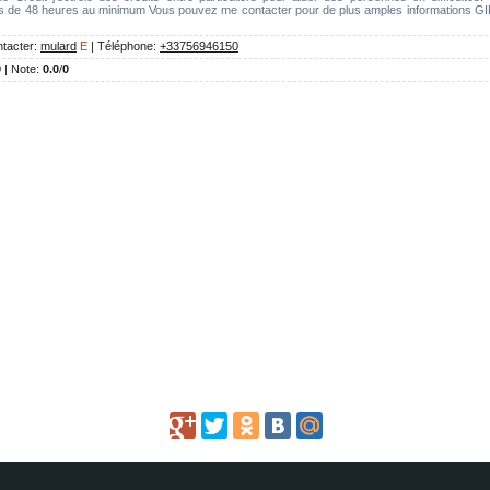
ns de 48 heures au minimum Vous pouvez me contacter pour de plus amples informations G
tacter
:
mulard
E
|
Téléphone
:
+33756946150
0 |
Note
:
0.0
/
0