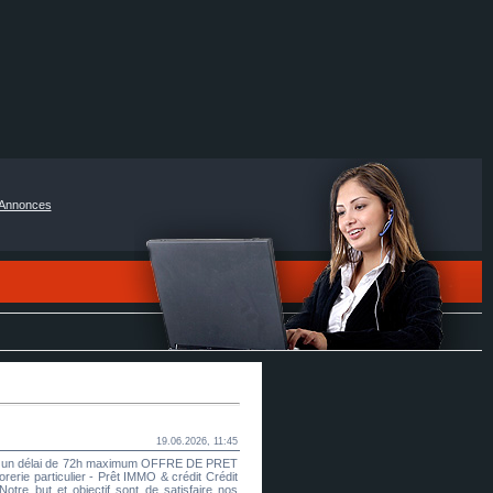
Annonces
19.06.2026, 11:45
dans un délai de 72h maximum OFFRE DE PRET
e particulier - Prêt IMMO & crédit Crédit
otre but et objectif sont de satisfaire nos