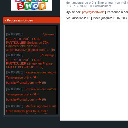
demandeurs de prêt ( Emprunteur ) en moi
+ 33 7 56 94 61 50 Cordialement.
Ajouté par
:
projetgilbertwolff
|
Personne à con
Visualisations
:
13
|
Placé jusqu'à
: 19.07.203
»
Petites annonces
[07.08.2026]
[
Voitures
]
OFFRE DE PRÊT ENTRE
PARTICULIER Sérieux en 72H-
Comment être en face✅(
action.france24@gmail.com ) ✅
(
0
)
[07.08.2026]
[
Restylage
]
OFFRE DE PRÊT ENTRE
PARTICULIER sérieux en France
SUISSE BELGIQUE -✅
(
0
)
[07.08.2026]
[
Réparation des automobiles
]
Temoignage prêt -✅☘️ (
bonsiite@gmail.com )✅☘️
(
0
)
[07.08.2026]
[
Réparation des automobiles
]
Temoignage prêt -✅☘️ (
bonsiite@gmail.com )✅☘️
(
0
)
[07.08.2026]
[
Matériel agricole et matériel spécial
]
Offre d'emploi pour tous. mail :
compagnie.eu@gmail.com
(
0
)
[07.08.2026]
[
Matériel agricole et matériel spécial
]
Offre d'emploi pour tous. mail :
compagnie.eu@gmail.com
(
0
)