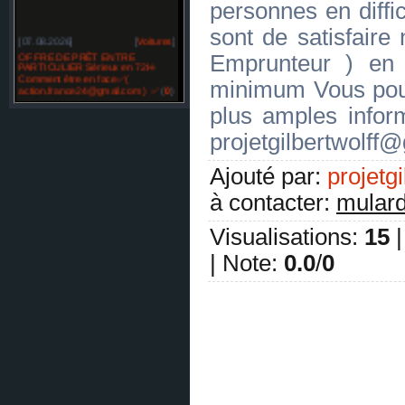
personnes en diffic
sont de satisfaire
[07.08.2026]
[
Voitures
]
OFFRE DE PRÊT ENTRE
Emprunteur ) en
PARTICULIER Sérieux en 72H-
Comment être en face✅(
minimum Vous pou
action.france24@gmail.com ) ✅
(
0
)
[07.08.2026]
[
Restylage
]
plus amples inf
OFFRE DE PRÊT ENTRE
PARTICULIER sérieux en France
projetgilbertwolff
SUISSE BELGIQUE -✅
(
0
)
[07.08.2026]
[
Réparation des automobiles
]
Ajouté par
:
projetgi
Temoignage prêt -✅☘️ (
bonsiite@gmail.com )✅☘️
(
0
)
à contacter
:
mular
[07.08.2026]
[
Réparation des automobiles
]
Temoignage prêt -✅☘️ (
Visualisations
:
15
bonsiite@gmail.com )✅☘️
(
0
)
|
Note
:
0.0
/
0
[07.08.2026]
[
Matériel agricole et matériel spécial
]
Offre d'emploi pour tous. mail :
compagnie.eu@gmail.com
(
0
)
[07.08.2026]
[
Matériel agricole et matériel spécial
]
Offre d'emploi pour tous. mail :
compagnie.eu@gmail.com
(
0
)
[07.08.2026]
[
Matériel agricole et matériel spécial
]
Illuminati Comment devenir membre des Illuminati
? Contactez email: officiel.com.be@gmail.com ✅
(
0
)
[07.08.2026]
[
Restylage
]