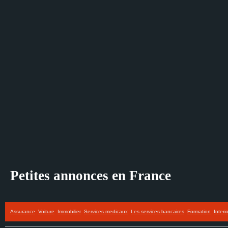
Petites annonces en France
Assurance
Voiture
Immobilier
Services medicaux
Les services bancaires
Formation
Interi