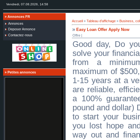
Vendredi, 07.08.2026, 14:58
»
Annonces FR
Accueil
»
Tableau d'affichage
»
Business, col
Annonces
Easy Loan Offer Apply Now
Deposer Annonce
Contactez-nous
Offre |
Good day, Do you
solve your financi
from a minimu
maximum of $500,00
»
Petites annonces
1-15 years at a ve
are reliable, effic
a 100% guarantee
pound and dollar) 
to start your bus
you lost hope and
way out and finan