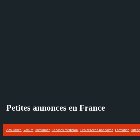
Petites annonces en France
Assurance
Voiture
Immobilier
Services medicaux
Les services bancaires
Formation
Interi