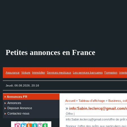
Petites annonces en France
Assurance
Voiture
Immobilier
Services medicaux
Les services bancaires
Formation
Interi
Jeudi, 06.08.2026, 20:16
»
Annonces FR
Accueil
»
Tableau d'affichage
»
Business, col
Annonces
info:Sabin.leclercq@gmail.com/of
Deposer Annonce
Contactez-nous
Offre |
info:Sabin.leclercq@gmail.com/offre de prêt 
Bonjour, j'offre des prêts aux particuliers qu