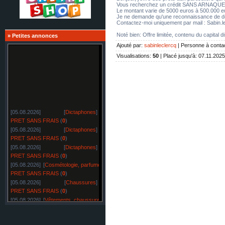
Vous recherchez un crédit SANS ARNAQUE ?
Le montant varie de 5000 euros à 500.000 e
Je ne demande qu'une reconnaissance de dett
Contactez-moi uniquement par mail : Sabin.
Noté bien: Offre limitée, contenu du capital d
»
Petites annonces
Ajouté par
:
sabinleclercq
|
Personne à conta
Visualisations
:
50
|
Placé jusqu'à
: 07.11.2025
[05.08.2026]
[
Dictaphones
]
PRET SANS FRAIS
(
0
)
[05.08.2026]
[
Dictaphones
]
PRET SANS FRAIS
(
0
)
[05.08.2026]
[
Dictaphones
]
PRET SANS FRAIS
(
0
)
[05.08.2026]
[
Cosmétologie, parfumerie
]
PRET SANS FRAIS
(
0
)
[05.08.2026]
[
Chaussures
]
PRET SANS FRAIS
(
0
)
[05.08.2026]
[
Vêtements, chaussures, tissus
]
PRET SANS FRAIS
(
0
)
[05.08.2026]
[
Vêtements, chaussures, tissus
]
PRET SANS FRAIS
(
0
)