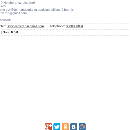
 Ne cherchez plus loin!
uros.
e certifiée manuscrite et quelques pièces à fournis.
leclercq@gmail.com
isponible.
cter
:
Sabin.leclercq@gmail.com
E
|
Téléphone
:
0600000084
 |
Note
:
0.0
/
0