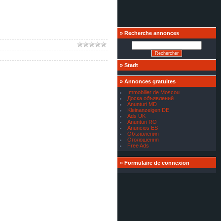
»
Recherche annonces
»
Stadt
»
Annonces gratuites
Immobilier de Moscou
Доска объявлений
Anunturi MD
Kleinanzeigen DE
Ads UK
Anunturi RO
Anuncios ES
Объявления
Оголошення
Free Ads
»
Formulaire de connexion