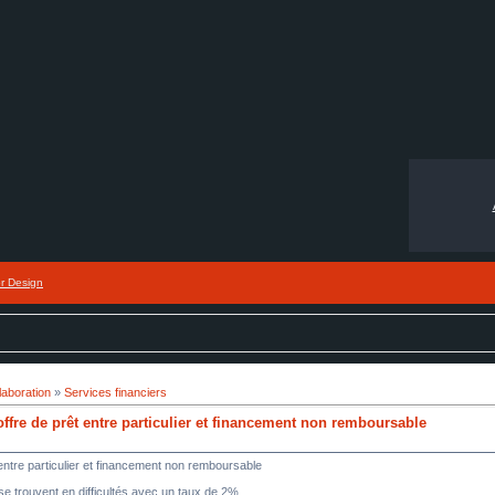
or Design
laboration
»
Services financiers
fre de prêt entre particulier et financement non remboursable
entre particulier et financement non remboursable
i se trouvent en difficultés avec un taux de 2%.