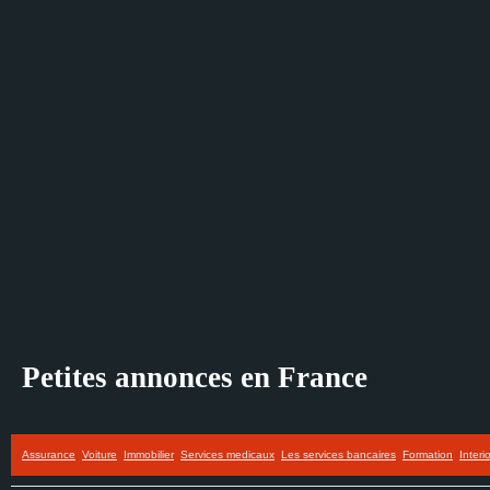
Petites annonces en France
Assurance
Voiture
Immobilier
Services medicaux
Les services bancaires
Formation
Interi