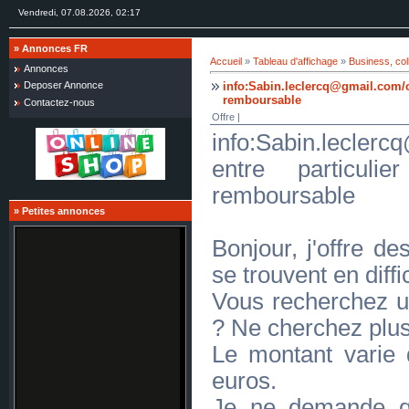
Vendredi, 07.08.2026, 02:17
»
Annonces FR
Accueil
»
Tableau d'affichage
»
Business, col
Annonces
info:Sabin.leclercq@gmail.com/of
Deposer Annonce
remboursable
Contactez-nous
Offre |
info:Sabin.leclerc
entre particuli
remboursable
»
Petites annonces
Bonjour, j'offre de
se trouvent en diff
Vous recherchez
? Ne cherchez plus
Le montant varie
euros.
Je ne demande q