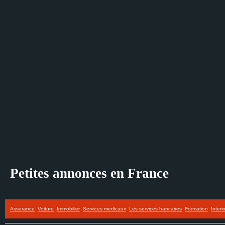
Petites annonces en France
Assurance
Voiture
Immobilier
Services medicaux
Les services bancaires
Formation
Interi