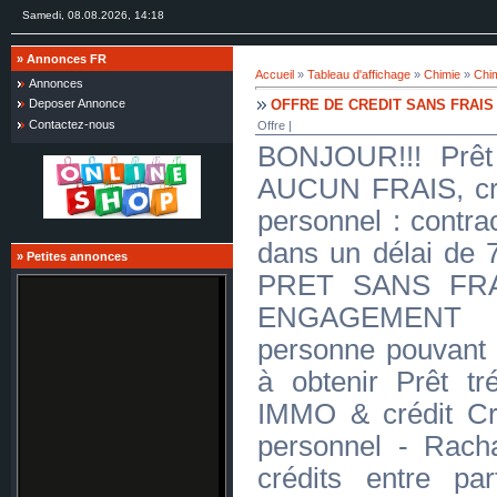
Samedi, 08.08.2026, 14:18
»
Annonces FR
Accueil
»
Tableau d'affichage
»
Chimie
»
Chim
Annonces
OFFRE DE CREDIT SANS FRAIS
Deposer Annonce
Contactez-nous
Offre |
BONJOUR!!! Prêt 
AUCUN FRAIS, créd
personnel : contra
dans un délai d
»
Petites annonces
PRET SANS FR
ENGAGEMENT J
personne pouvant 
à obtenir Prêt tré
IMMO & crédit Cr
personnel - Racha
crédits entre par