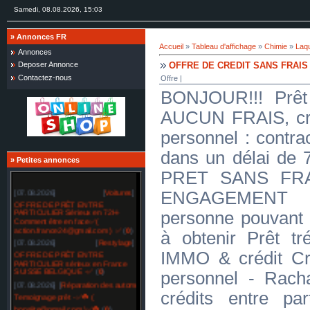
Samedi, 08.08.2026, 15:03
»
Annonces FR
Accueil
»
Tableau d'affichage
»
Chimie
»
Laqu
Annonces
OFFRE DE CREDIT SANS FRAIS
Deposer Annonce
Contactez-nous
Offre |
BONJOUR!!! Prêt 
AUCUN FRAIS, créd
personnel : contra
dans un délai d
»
Petites annonces
PRET SANS FR
[07.08.2026]
[
Voitures
]
ENGAGEMENT J
OFFRE DE PRÊT ENTRE
PARTICULIER Sérieux en 72H-
personne pouvant 
Comment être en face✅(
action.france24@gmail.com ) ✅
(
0
)
à obtenir Prêt tré
[07.08.2026]
[
Restylage
]
IMMO & crédit Cr
OFFRE DE PRÊT ENTRE
PARTICULIER sérieux en France
SUISSE BELGIQUE -✅
(
0
)
personnel - Racha
[07.08.2026]
[
Réparation des automobiles
]
crédits entre par
Temoignage prêt -✅☘️ (
bonsiite@gmail.com )✅☘️
(
0
)