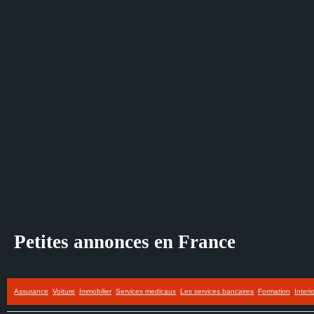
Petites annonces en France
Assurance
Voiture
Immobilier
Services medicaux
Les services bancaires
Formation
Interi