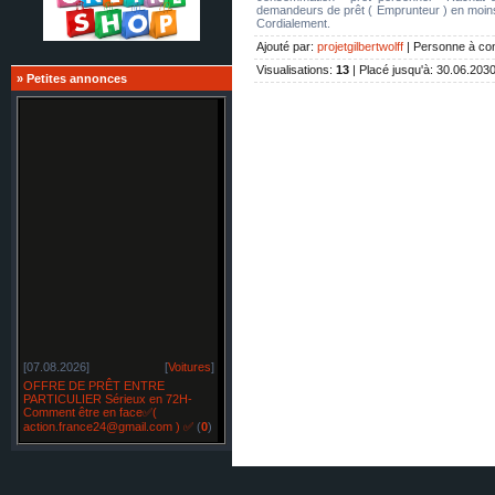
demandeurs de prêt ( Emprunteur ) en moi
Cordialement.
Ajouté par
:
projetgilbertwolff
|
Personne à con
Visualisations
:
13
|
Placé jusqu'à
: 30.06.203
»
Petites annonces
[07.08.2026]
[
Voitures
]
OFFRE DE PRÊT ENTRE
PARTICULIER Sérieux en 72H-
Comment être en face✅(
action.france24@gmail.com ) ✅
(
0
)
[07.08.2026]
[
Restylage
]
OFFRE DE PRÊT ENTRE
PARTICULIER sérieux en France
SUISSE BELGIQUE -✅
(
0
)