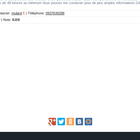
ns de 48 heures au minimum Vous pouvez me contacter pour de plus amples informations G
tacter
:
mulard
E
|
Téléphone
:
0937639288
0 |
Note
:
0.0
/
0