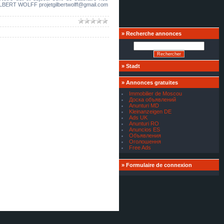
ILBERT WOLFF projetgilbertwolff@gmail.com
»
Recherche annonces
»
Stadt
»
Annonces gratuites
Immobilier de Moscou
Доска объявлений
Anunturi MD
Kleinanzeigen DE
Ads UK
Anunturi RO
Anuncios ES
Объявления
Оголошення
Free Ads
»
Formulaire de connexion