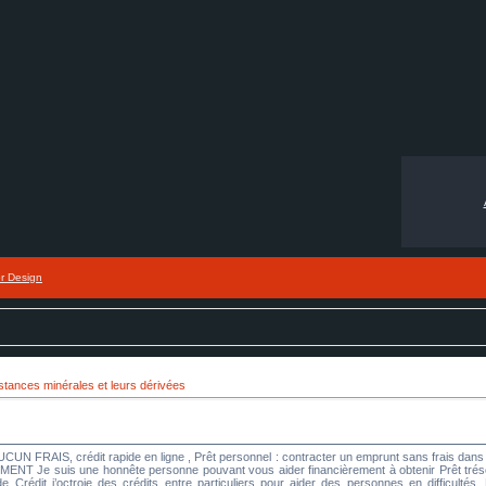
or Design
tances minérales et leurs dérivées
UCUN FRAIS, crédit rapide en ligne , Prêt personnel : contracter un emprunt sans frais 
 suis une honnête personne pouvant vous aider financièrement à obtenir Prêt trésoreri
Crédit j’octroie des crédits entre particuliers pour aider des personnes en difficultés. N