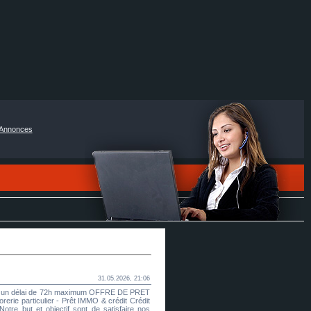
Annonces
31.05.2026, 21:06
dans un délai de 72h maximum OFFRE DE PRET
e particulier - Prêt IMMO & crédit Crédit
otre but et objectif sont de satisfaire nos