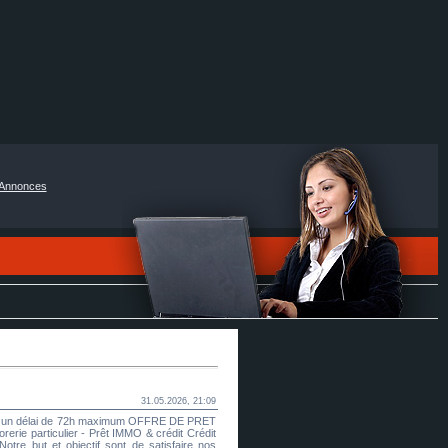
Annonces
31.05.2026, 21:09
dans un délai de 72h maximum OFFRE DE PRET
e particulier - Prêt IMMO & crédit Crédit
otre but et objectif sont de satisfaire nos