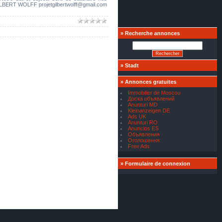
ILBERT WOLFF projetgilbertwolff@gmail.com
»
Recherche annonces
»
Stadt
»
Annonces gratuites
Immobilier de Moscou
Доска объявлений
Anunturi MD
Kleinanzeigen DE
Ads UK
Anunturi RO
Anuncios ES
Объявления
Оголошення
Free Ads
»
Formulaire de connexion