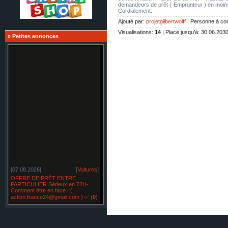
demandeurs de prêt ( Emprunteur ) en moi
Cordialement.
Ajouté par
:
projetgilbertwolff
|
Personne à con
Visualisations
:
14
|
Placé jusqu'à
: 30.06.203
»
Petites annonces
[07.08.2026]
[
Voitures
]
OFFRE DE PRÊT ENTRE
PARTICULIER Sérieux en 72H-
Comment être en face✅(
action.france24@gmail.com ) ✅
(
0
)
[07.08.2026]
[
Restylage
]
OFFRE DE PRÊT ENTRE
PARTICULIER sérieux en France
SUISSE BELGIQUE -✅
(
0
)