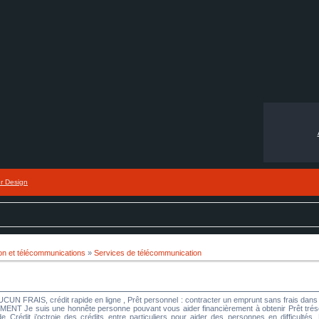
or Design
n et télécommunications
»
Services de télécommunication
UCUN FRAIS, crédit rapide en ligne , Prêt personnel : contracter un emprunt sans frais 
 suis une honnête personne pouvant vous aider financièrement à obtenir Prêt trésoreri
Crédit j’octroie des crédits entre particuliers pour aider des personnes en difficultés. N