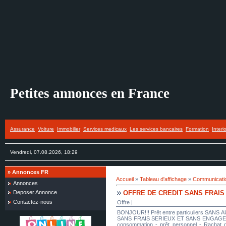
Petites annonces en France
Assurance
Voiture
Immobilier
Services medicaux
Les services bancaires
Formation
Interi
Vendredi, 07.08.2026, 18:29
»
Annonces FR
Accueil
»
Tableau d'affichage
»
Communicatio
Annonces
OFFRE DE CREDIT SANS FRAIS
Deposer Annonce
Contactez-nous
Offre |
BONJOUR!!! Prêt entre particuliers SANS A
SANS FRAIS SERIEUX ET SANS ENGAGEMENT Je
consommation - prêt personnel - Rachat de 