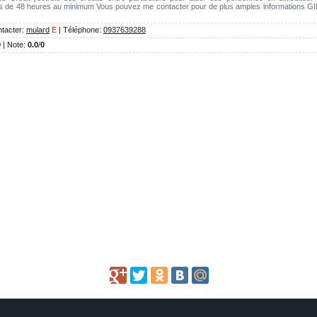
ns de 48 heures au minimum Vous pouvez me contacter pour de plus amples informations G
tacter
:
mulard
E
|
Téléphone
:
0937639288
0 |
Note
:
0.0
/
0