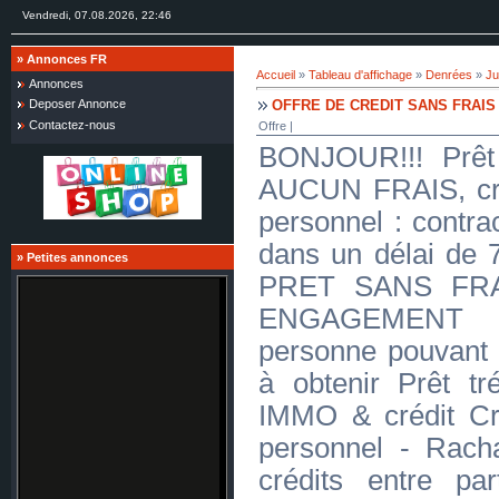
Vendredi, 07.08.2026, 22:46
»
Annonces FR
Accueil
»
Tableau d'affichage
»
Denrées
»
Ju
Annonces
OFFRE DE CREDIT SANS FRAIS
Deposer Annonce
Contactez-nous
Offre |
BONJOUR!!! Prêt 
AUCUN FRAIS, créd
personnel : contra
dans un délai d
»
Petites annonces
PRET SANS FR
ENGAGEMENT J
personne pouvant 
à obtenir Prêt tré
IMMO & crédit Cr
personnel - Racha
crédits entre par