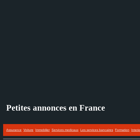
Petites annonces en France
Assurance
Voiture
Immobilier
Services medicaux
Les services bancaires
Formation
Interi