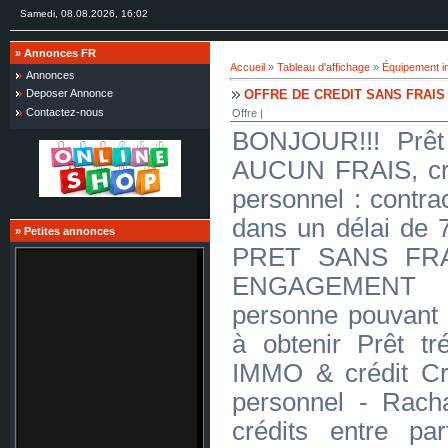
Samedi, 08.08.2026, 16:02
»
Annonces FR
Accueil
»
Tableau d'affichage
»
Équipement in
Annonces
OFFRE DE CREDIT SANS FRAIS
Deposer Annonce
Contactez-nous
Offre |
BONJOUR!!! Prêt 
AUCUN FRAIS, créd
personnel : contra
dans un délai d
»
Petites annonces
PRET SANS FR
ENGAGEMENT J
personne pouvant 
à obtenir Prêt tré
IMMO & crédit Cr
personnel - Racha
crédits entre par