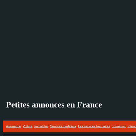
Petites annonces en France
Assurance
Voiture
Immobilier
Services medicaux
Les services bancaires
Formation
Interi