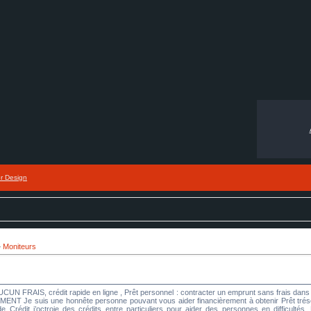
or Design
»
Moniteurs
UCUN FRAIS, crédit rapide en ligne , Prêt personnel : contracter un emprunt sans frais 
 suis une honnête personne pouvant vous aider financièrement à obtenir Prêt trésoreri
Crédit j’octroie des crédits entre particuliers pour aider des personnes en difficultés. N