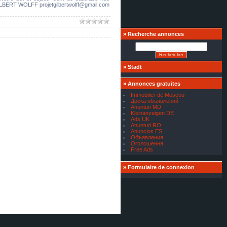
ILBERT WOLFF projetgilbertwolff@gmail.com
»
Recherche annonces
»
Stadt
»
Annonces gratuites
Immobilier de Moscou
Доска объявлений
Anunturi MD
Kleinanzeigen DE
Ads UK
Anunturi RO
Anuncios ES
Объявления
Оголошення
Free Ads
»
Formulaire de connexion