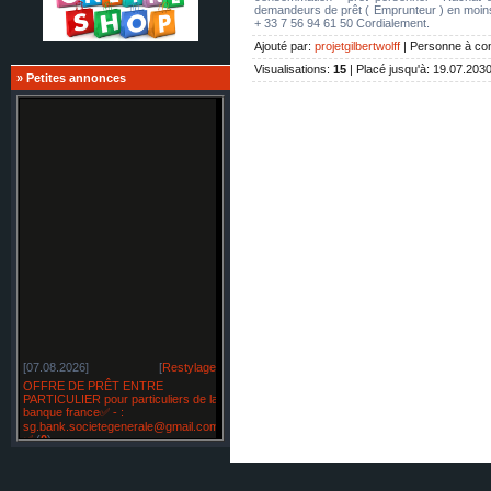
demandeurs de prêt ( Emprunteur ) en moi
+ 33 7 56 94 61 50 Cordialement.
Ajouté par
:
projetgilbertwolff
|
Personne à con
Visualisations
:
15
|
Placé jusqu'à
: 19.07.203
»
Petites annonces
[07.08.2026]
[
Restylage
]
OFFRE DE PRÊT ENTRE
PARTICULIER pour particuliers de la
banque france✅ - :
sg.bank.societegenerale@gmail.com
✅
(
0
)
[07.08.2026]
[
Matériel agricole et matériel spécial
]
Temoignage de pret✅ mail : bnpeueu@gmail.com
✅
(
0
)