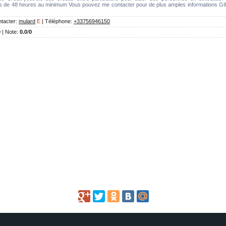
ns de 48 heures au minimum Vous pouvez me contacter pour de plus amples informations G
tacter
:
mulard
E
|
Téléphone
:
+33756946150
0 |
Note
:
0.0
/
0