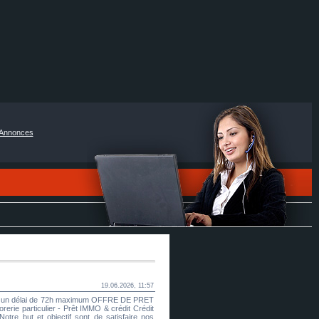
Annonces
19.06.2026, 11:57
dans un délai de 72h maximum OFFRE DE PRET
e particulier - Prêt IMMO & crédit Crédit
otre but et objectif sont de satisfaire nos