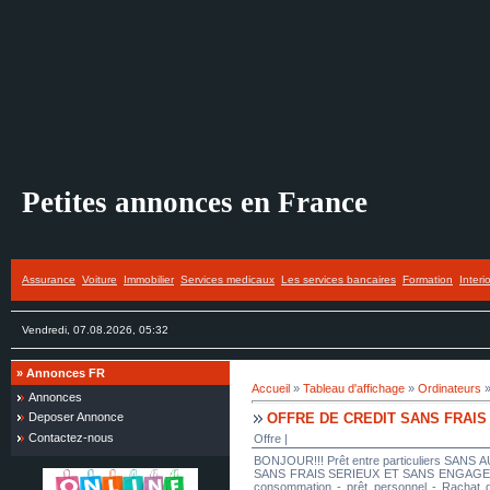
Petites annonces en France
Assurance
Voiture
Immobilier
Services medicaux
Les services bancaires
Formation
Interi
Vendredi, 07.08.2026, 05:32
»
Annonces FR
Accueil
»
Tableau d'affichage
»
Ordinateurs
Annonces
OFFRE DE CREDIT SANS FRAIS
Deposer Annonce
Contactez-nous
Offre |
BONJOUR!!! Prêt entre particuliers SANS A
SANS FRAIS SERIEUX ET SANS ENGAGEMENT Je
consommation - prêt personnel - Rachat de 