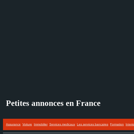
Petites annonces en France
Assurance
Voiture
Immobilier
Services medicaux
Les services bancaires
Formation
Interi