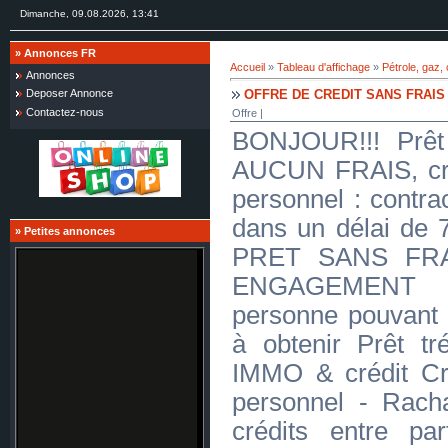
Dimanche, 09.08.2026, 13:41
»
Annonces FR
Accueil
»
Tableau d'affichage
»
Pétrole, gaz,
Annonces
OFFRE DE CREDIT SANS FRAIS
Deposer Annonce
Contactez-nous
Offre |
BONJOUR!!! Prêt 
AUCUN FRAIS, créd
personnel : contra
dans un délai d
»
Petites annonces
PRET SANS FR
ENGAGEMENT J
personne pouvant 
à obtenir Prêt tré
IMMO & crédit Cr
personnel - Racha
crédits entre par