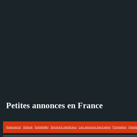
Petites annonces en France
Assurance
Voiture
Immobilier
Services medicaux
Les services bancaires
Formation
Interi