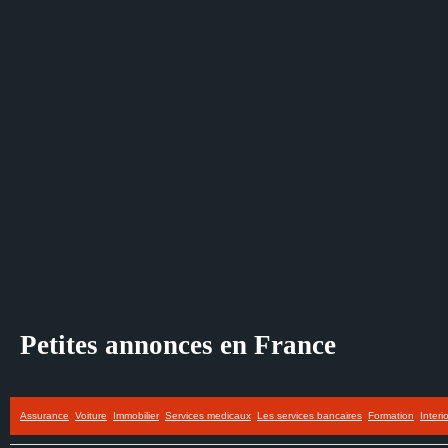
Petites annonces en France
Assurance
Voiture
Immobilier
Services medicaux
Les services bancaires
Formation
Interi