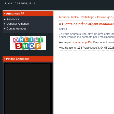
Lundi, 10.08.2026, 19:11
»
Annonces FR
Accueil
»
Tableau d'affichage
»
Pétrole, gaz,
Annonces
D’offre de prêt d'argent madam
Deposer Annonce
Contactez-nous
Offre |
Je vous soumets une offre de prêt entre par
souci, veuillez me contacte par Email:ma
Ajouté par
:
madamenpt45
|
Personne à cont
Visualisations
:
17
|
Placé jusqu'à
: 04.08.202
»
Petites annonces