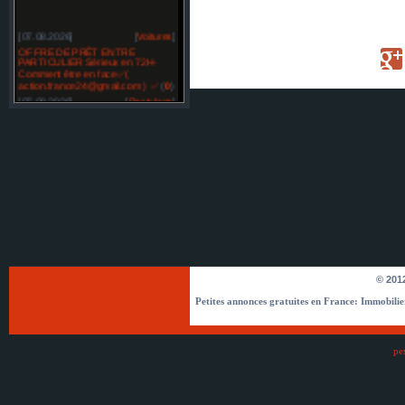
[07.08.2026]
[
Voitures
]
OFFRE DE PRÊT ENTRE
PARTICULIER Sérieux en 72H-
Comment être en face✅(
action.france24@gmail.com ) ✅
(
0
)
[07.08.2026]
[
Restylage
]
OFFRE DE PRÊT ENTRE
PARTICULIER sérieux en France
SUISSE BELGIQUE -✅
(
0
)
[07.08.2026]
[
Réparation des automobiles
]
Temoignage prêt -✅☘️ (
bonsiite@gmail.com )✅☘️
(
0
)
[07.08.2026]
[
Réparation des automobiles
]
Temoignage prêt -✅☘️ (
bonsiite@gmail.com )✅☘️
(
0
)
[07.08.2026]
[
Matériel agricole et matériel spécial
]
Offre d'emploi pour tous. mail :
© 2012
compagnie.eu@gmail.com
(
0
)
Petites annonces gratuites en France: Immobilier,
[07.08.2026]
[
Matériel agricole et matériel spécial
]
Offre d'emploi pour tous. mail :
compagnie.eu@gmail.com
(
0
)
[07.08.2026]
[
Matériel agricole et matériel spécial
]
ре
Illuminati Comment devenir membre des Illuminati
? Contactez email: officiel.com.be@gmail.com ✅
(
0
)
[07.08.2026]
[
Restylage
]