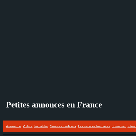
Petites annonces en France
Assurance
Voiture
Immobilier
Services medicaux
Les services bancaires
Formation
Interi