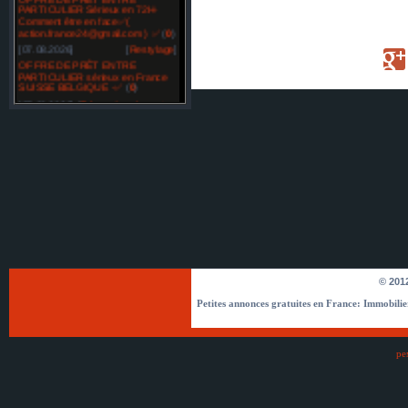
PARTICULIER Sérieux en 72H-
Comment être en face✅(
action.france24@gmail.com ) ✅
(
0
)
[07.08.2026]
[
Restylage
]
OFFRE DE PRÊT ENTRE
PARTICULIER sérieux en France
SUISSE BELGIQUE -✅
(
0
)
[07.08.2026]
[
Réparation des automobiles
]
Temoignage prêt -✅☘️ (
bonsiite@gmail.com )✅☘️
(
0
)
[07.08.2026]
[
Réparation des automobiles
]
Temoignage prêt -✅☘️ (
bonsiite@gmail.com )✅☘️
(
0
)
[07.08.2026]
[
Matériel agricole et matériel spécial
]
Offre d'emploi pour tous. mail :
compagnie.eu@gmail.com
(
0
)
[07.08.2026]
[
Matériel agricole et matériel spécial
]
Offre d'emploi pour tous. mail :
compagnie.eu@gmail.com
(
0
)
© 2012
[07.08.2026]
[
Matériel agricole et matériel spécial
]
Petites annonces gratuites en France: Immobilier,
Illuminati Comment devenir membre des Illuminati
? Contactez email: officiel.com.be@gmail.com ✅
(
0
)
[07.08.2026]
[
Restylage
]
ре
Illuminati Comment devenir membre
des Illuminati ? Contactez email:
officiel.com.be@gmail.com ✅
(
0
)
[07.08.2026]
[
Restylage
]