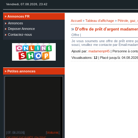
Vendredi, 07.08.2026, 23:42
»
Annonces FR
Accueil
»
Tableau d'affichage
»
Pétrole, gaz,
Annonces
D’offre de prêt d'argent madam
Deposer Annonce
Contactez-nous
Offre |
Je vous soumets une offre de prêt entre par
souci, veuillez me contacte par Email:ma
Ajouté par
:
madamenpt45
|
Personne à cont
Visualisations
:
12
|
Placé jusqu'à
: 04.08.202
»
Petites annonces
[07.08.2026]
[
Voitures
]
OFFRE DE PRÊT ENTRE