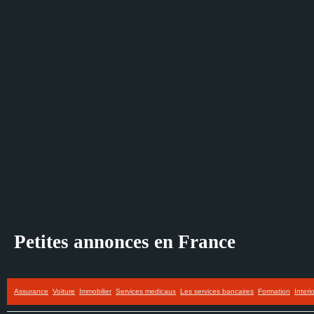
Petites annonces en France
Assurance
Voiture
Immobilier
Services medicaux
Les services bancaires
Formation
Interi