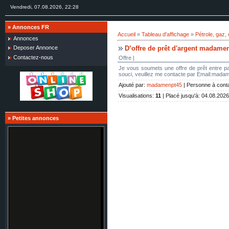
Vendredi, 07.08.2026, 22:28
»
Annonces FR
Accueil
»
Tableau d'affichage
»
Pétrole, gaz,
Annonces
D’offre de prêt d'argent madam
Deposer Annonce
Contactez-nous
Offre |
Je vous soumets une offre de prêt entre par
souci, veuillez me contacte par Email:ma
Ajouté par
:
madamenpt45
|
Personne à cont
Visualisations
:
11
|
Placé jusqu'à
: 04.08.2026
»
Petites annonces