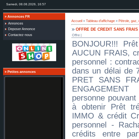
Samedi, 08.08.2026, 16:57
»
Annonces FR
Accueil
»
Tableau d'affichage
»
Pétrole, gaz,
Annonces
OFFRE DE CREDIT SANS FRAIS
Deposer Annonce
Contactez-nous
Offre |
BONJOUR!!! Prêt 
AUCUN FRAIS, créd
personnel : contra
dans un délai d
»
Petites annonces
PRET SANS FR
ENGAGEMENT J
personne pouvant 
à obtenir Prêt tré
IMMO & crédit Cr
personnel - Racha
crédits entre par