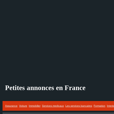
Petites annonces en France
Assurance
Voiture
Immobilier
Services medicaux
Les services bancaires
Formation
Interi