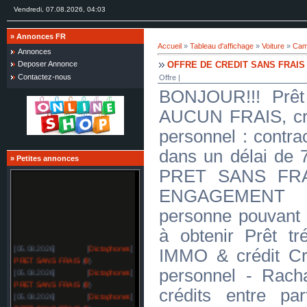
Vendredi, 07.08.2026, 04:03
»
Annonces FR
Accueil
»
Tableau d'affichage
»
Voiture
»
Cam
Annonces
OFFRE DE CREDIT SANS FRAIS
Deposer Annonce
Contactez-nous
Offre |
BONJOUR!!! Prêt 
AUCUN FRAIS, créd
personnel : contra
dans un délai d
»
Petites annonces
PRET SANS FR
ENGAGEMENT J
personne pouvant 
à obtenir Prêt tré
[05.08.2026]
[
Dictaphones
]
IMMO & crédit Cr
PRET SANS FRAIS
(
0
)
personnel - Racha
[05.08.2026]
[
Dictaphones
]
PRET SANS FRAIS
(
0
)
crédits entre par
[05.08.2026]
[
Dictaphones
]
PRET SANS FRAIS
(
0
)