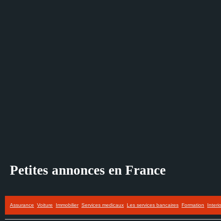
Petites annonces en France
Assurance
Voiture
Immobilier
Services medicaux
Les services bancaires
Formation
Interi