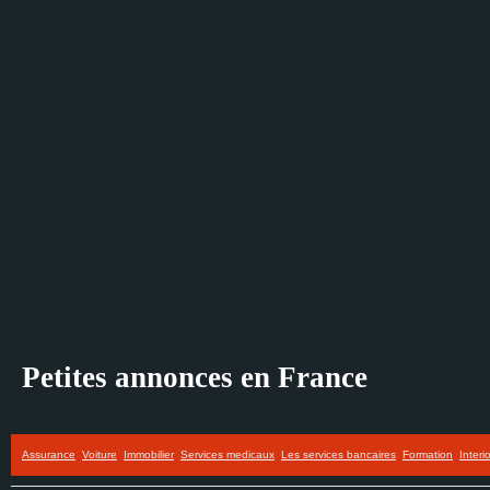
Petites annonces en France
Assurance
Voiture
Immobilier
Services medicaux
Les services bancaires
Formation
Interi