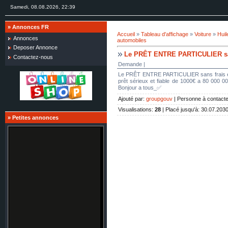
Samedi, 08.08.2026, 22:39
»
Annonces FR
Accueil
»
Tableau d'affichage
»
Voiture
»
Huil
Annonces
automobiles
Deposer Annonce
Le PRÊT ENTRE PARTICULIER sans 
Contactez-nous
Demande |
Le PRÊT ENTRE PARTICULIER sans frais en 2
prêt sérieux et fiable de 1000€ a 80 000 
Bonjour a tous_✅
Ajouté par
:
groupgouv
|
Personne à contacte
Visualisations
:
28
|
Placé jusqu'à
: 30.07.203
»
Petites annonces