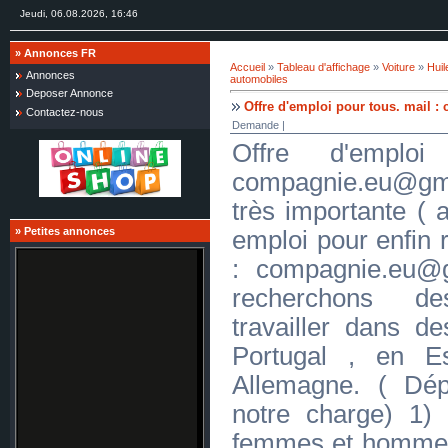
Jeudi, 06.08.2026, 16:46
»
Annonces FR
Accueil
»
Tableau d'affichage
»
Voiture
»
Huil
Annonces
automobiles
Deposer Annonce
Offre d'emploi pour tous. mail
Contactez-nous
Demande |
Offre d'emplo
compagnie.eu@gm
très importante ( 
»
Petites annonces
emploi pour enfin r
: compagnie.eu@
recherchons d
travailler dans d
Portugal , en E
Allemagne. ( Dé
notre charge) 1)
femmes et hommes 