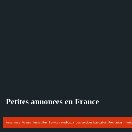
Petites annonces en France
Assurance
Voiture
Immobilier
Services medicaux
Les services bancaires
Formation
Interi