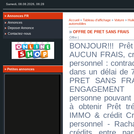
Samedi, 08.08.2026, 06:28
»
Annonces FR
Accueil
»
Tableau d'affichage
»
Voiture
»
Huil
Annonces
automobiles
Deposer Annonce
OFFRE DE PRET SANS FRAIS
Contactez-nous
Offre |
BONJOUR!!! Prêt 
AUCUN FRAIS, créd
personnel : contra
»
Petites annonces
dans un délai d
PRET SANS FR
ENGAGEMENT J
personne pouvant 
à obtenir Prêt tré
IMMO & crédit Cr
personnel - Racha
crédits entre par