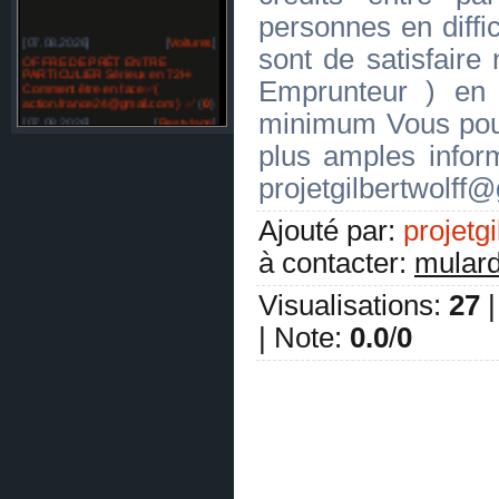
personnes en diffic
[07.08.2026]
[
Voitures
]
sont de satisfaire
OFFRE DE PRÊT ENTRE
PARTICULIER Sérieux en 72H-
Emprunteur ) en
Comment être en face✅(
action.france24@gmail.com ) ✅
(
0
)
minimum Vous pou
[07.08.2026]
[
Restylage
]
OFFRE DE PRÊT ENTRE
plus amples inf
PARTICULIER sérieux en France
SUISSE BELGIQUE -✅
(
0
)
projetgilbertwolff
[07.08.2026]
[
Réparation des automobiles
]
Temoignage prêt -✅☘️ (
Ajouté par
:
projetgi
bonsiite@gmail.com )✅☘️
(
0
)
à contacter
:
mular
[07.08.2026]
[
Réparation des automobiles
]
Temoignage prêt -✅☘️ (
bonsiite@gmail.com )✅☘️
(
0
)
Visualisations
:
27
[07.08.2026]
[
Matériel agricole et matériel spécial
]
|
Note
:
0.0
/
0
Offre d'emploi pour tous. mail :
compagnie.eu@gmail.com
(
0
)
[07.08.2026]
[
Matériel agricole et matériel spécial
]
Offre d'emploi pour tous. mail :
compagnie.eu@gmail.com
(
0
)
[07.08.2026]
[
Matériel agricole et matériel spécial
]
Illuminati Comment devenir membre des Illuminati
? Contactez email: officiel.com.be@gmail.com ✅
(
0
)
[07.08.2026]
[
Restylage
]