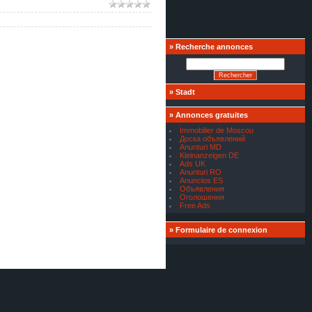
»
Recherche annonces
»
Stadt
»
Annonces gratuites
Immobilier de Moscou
Доска объявлений
Anunturi MD
Kleinanzeigen DE
Ads UK
Anunturi RO
Anuncios ES
Объявления
Оголошення
Free Ads
»
Formulaire de connexion