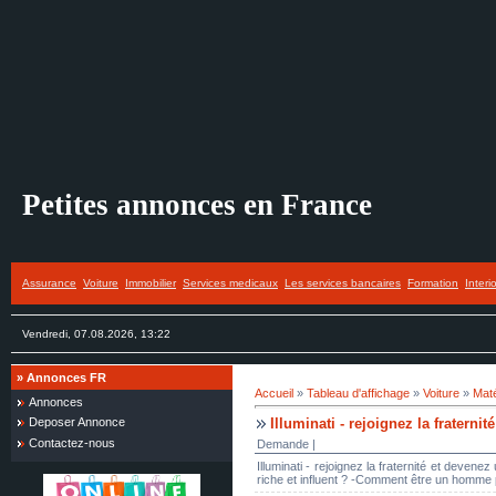
Petites annonces en France
Assurance
Voiture
Immobilier
Services medicaux
Les services bancaires
Formation
Interi
Vendredi, 07.08.2026, 13:22
»
Annonces FR
Accueil
»
Tableau d'affichage
»
Voiture
»
Maté
Annonces
Illuminati - rejoignez la fratern
Deposer Annonce
Contactez-nous
Demande |
Illuminati - rejoignez la fraternité et deve
riche et influent ? -Comment être un homme puis