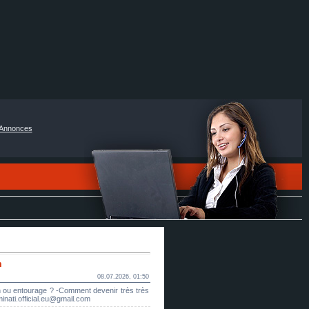
Annonces
m
08.07.2026, 01:50
ion ou entourage ? -Comment devenir très très
uminati.official.eu@gmail.com