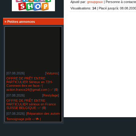
Ajouté par
:
groupgouv
|
Personne à contacte
Visualisations
:
14
|
Placé jusqu'à
: 08.08.203
»
Petites annonces
[07.08.2026]
[
Voitures
]
OFFRE DE PRÊT ENTRE
PARTICULIER Sérieux en 72H-
Comment être en face✅(
action.france24@gmail.com ) ✅
(
0
)
[07.08.2026]
[
Restylage
]
OFFRE DE PRÊT ENTRE
PARTICULIER sérieux en France
SUISSE BELGIQUE -✅
(
0
)
[07.08.2026]
[
Réparation des automobiles
]
Temoignage prêt -✅☘️ (
bonsiite@gmail.com )✅☘️
(
0
)
[07.08.2026]
[
Réparation des automobiles
]