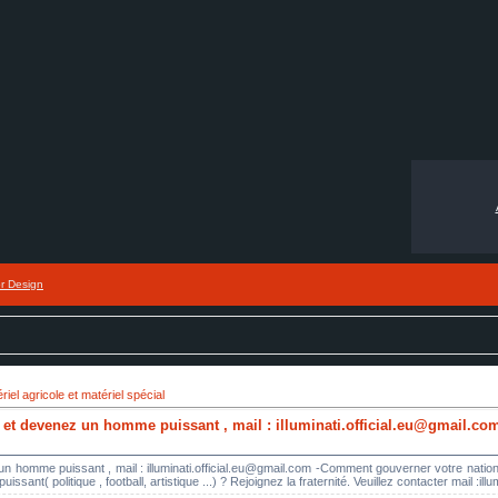
or Design
riel agricole et matériel spécial
ité et devenez un homme puissant , mail : illuminati.official.eu@gmail.co
nez un homme puissant , mail : illuminati.official.eu@gmail.com -Comment gouverner votre nat
sant( politique , football, artistique ...) ? Rejoignez la fraternité. Veuillez contacter mail :ill