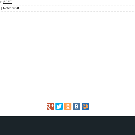
r
:
EFEF
0 |
Note
:
0.0
/
0