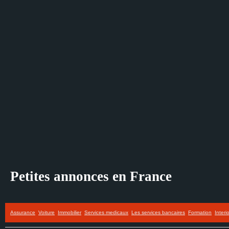
Petites annonces en France
Assurance
Voiture
Immobilier
Services medicaux
Les services bancaires
Formation
Interi