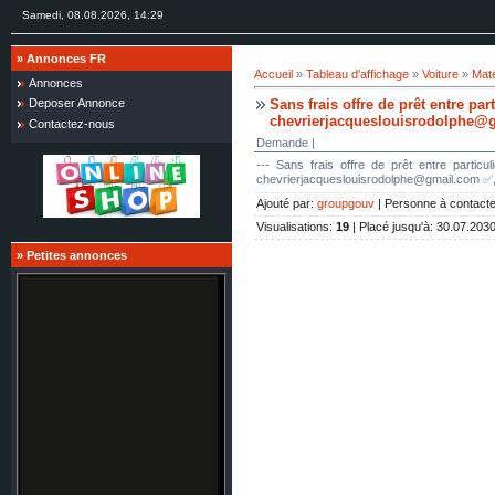
Samedi, 08.08.2026, 14:29
»
Annonces FR
Accueil
»
Tableau d'affichage
»
Voiture
»
Maté
Annonces
Sans frais offre de prêt entre part
Deposer Annonce
chevrierjacqueslouisrodolphe@
Contactez-nous
Demande |
--- Sans frais offre de prêt entre partic
chevrierjacqueslouisrodolphe@gmail.com ✅,
Ajouté par
:
groupgouv
|
Personne à contacte
Visualisations
:
19
|
Placé jusqu'à
: 30.07.203
»
Petites annonces