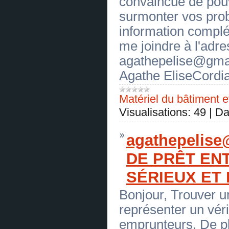
convaincue de pouv
[23.06.2026]
[
Réparation des automobiles
]
surmonter vos pro
OFFRE DE PRÊT ENTRE PARTICULIER
en FR CH et BE - ( bonsiite@gmail.com
information compl
)✅
(
0
)
[23.06.2026]
[
Réparation des automobiles
]
me joindre à l'adre
OFFRE DE PRÊT ENTRE PARTICULIER
en FR CH et BE - ( bonsiite@gmail.com
agathepelise@gmai
)✅
(
0
)
[22.06.2026]
[
Meubles, intérieur
]
Agathe EliseCordia
PRET SANS FRAIS
(
0
)
[19.06.2026]
[
Antiquités, objets d'art
]
Matériel du bâtiment e
OFFRE DE CREDIT SANS FRAIS
(
0
)
Visualisations:
49
|
Da
[19.06.2026]
[
Bijouterie
]
OFFRE DE CREDIT SANS FRAIS
(
0
)
agathepelis
[19.06.2026]
[
Alimentaire
]
OFFRE DE CREDIT SANS FRAIS
(
0
)
DE PRÊT EN
[19.06.2026]
[
Paliers
]
OFFRE DE CREDIT SANS FRAIS
SÉRIEUX ET
(
0
)
[19.06.2026]
[
Avicole
]
Bonjour, Trouver un
OFFRE DE CREDIT SANS FRAIS
(
0
)
représenter un véri
[19.06.2026]
[
Avicole
]
OFFRE DE CREDIT SANS FRAIS
emprunteurs. De pl
(
0
)