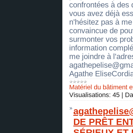
confrontées à des di
[19.06.2026]
[
Cartouches
]
OFFRE DE CREDIT SANS FRAIS
vous avez déjà es
(
0
)
[19.06.2026]
[
Outillage
]
n'hésitez pas à me 
OFFRE DE CREDIT SANS FRAIS
(
0
)
convaincue de pouv
[19.06.2026]
[
Moniteurs
]
OFFRE DE CREDIT SANS FRAIS
surmonter vos pro
(
0
)
[19.06.2026]
[
PC de bureau
]
information compl
OFFRE DE CREDIT SANS FRAIS
(
0
)
me joindre à l'adre
[19.06.2026]
[
PC de bureau
]
agathepelise@gmai
OFFRE DE CREDIT SANS FRAIS
(
0
)
Agathe EliseCordia
[19.06.2026]
[
PC portables
]
OFFRE DE CREDIT SANS FRAIS
(
0
)
Matériel du bâtiment e
[19.06.2026]
[
Imprimantes
]
OFFRE DE CREDIT SANS FRAIS
Visualisations:
45
|
Da
(
0
)
[19.06.2026]
[
Serveurs
]
OFFRE DE CREDIT SANS FRAIS
agathepelis
(
0
)
[19.06.2026]
[
Serveurs
]
DE PRÊT EN
OFFRE DE CREDIT SANS FRAIS
(
0
)
[19.06.2026]
[
Réseaux
]
SÉRIEUX ET