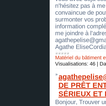
OFFRE DE CREDIT SANS FRAIS
n'hésitez pas à me 
(
0
)
[19.06.2026]
[
Légumes, fruits
]
convaincue de pouv
OFFRE DE CREDIT SANS FRAIS
(
0
)
surmonter vos pro
[19.06.2026]
[
Volaille, œufs
]
information compl
OFFRE DE CREDIT SANS FRAIS
(
0
)
me joindre à l'adre
[19.06.2026]
[
Volaille, œufs
]
OFFRE DE CREDIT SANS FRAIS
agathepelise@gmai
(
0
)
[19.06.2026]
[
Poisson, produits de mer
]
Agathe EliseCordia
OFFRE DE CREDIT SANS FRAIS
(
0
)
[19.06.2026]
[
Sucre, fructose
]
OFFRE DE CREDIT SANS FRAIS
Matériel du bâtiment e
(
0
)
Visualisations:
46
|
Da
[19.06.2026]
[
Sucre, fructose
]
OFFRE DE CREDIT SANS FRAIS
(
0
)
[19.06.2026]
[
Jus, Eau
]
agathepelis
OFFRE DE CREDIT SANS FRAIS
(
0
)
DE PRÊT EN
[19.06.2026]
[
Essence, carburant
]
OFFRE DE CREDIT SANS FRAIS
SÉRIEUX ET
(
0
)
[19.06.2026]
[
Essence, carburant
]
OFFRE DE CREDIT SANS FRAIS
Bonjour, Trouver un
(
0
)