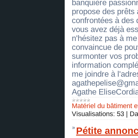
banquière passionn
OFFRE DE CREDIT SANS FRAIS
(
0
)
propose des prêts
[19.06.2026]
[
Télés, Vidéos
]
OFFRE DE CREDIT SANS FRAIS
confrontées à des di
(
0
)
[19.06.2026]
[
Télés, Vidéos
]
vous avez déjà es
OFFRE DE CREDIT SANS FRAIS
(
0
)
n'hésitez pas à me 
[19.06.2026]
[
Amplificateurs
]
convaincue de pouv
OFFRE DE CREDIT SANS FRAIS
(
0
)
surmonter vos pro
[19.06.2026]
[
Appareils photographiques
]
OFFRE DE CREDIT SANS FRAIS
(
0
)
information compl
[19.06.2026]
[
Dada, chasse, pêche
]
me joindre à l'adre
OFFRE DE CREDIT SANS FRAIS
(
0
)
agathepelise@gmai
[19.06.2026]
[
Articles de ménage
]
OFFRE DE CREDIT SANS FRAIS
Agathe EliseCordia
(
0
)
[19.06.2026]
[
Les services bancaires
]
OFFRE DE CREDIT SANS FRAIS
(
0
)
Matériel du bâtiment e
[19.06.2026]
[
Assurance
]
OFFRE DE CREDIT SANS FRAIS
Visualisations:
53
|
Da
(
0
)
[19.06.2026]
[
Troc, compensions
]
OFFRE DE CREDIT SANS FRAIS
Pétite annonc
(
0
)
[19.06.2026]
[
Propositions pour la coopération
]