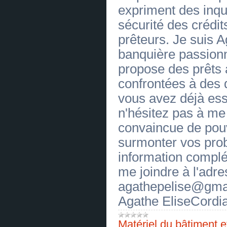
[19.06.2026]
[
De soudure
]
expriment des inqu
OFFRE DE CREDIT SANS FRAIS
(
0
)
sécurité des crédits
[19.06.2026]
[
Agraire
]
prêteurs. Je suis 
OFFRE DE CREDIT SANS FRAIS
(
0
)
banquière passionn
[19.06.2026]
[
Machines-outils
]
OFFRE DE CREDIT SANS FRAIS
propose des prêts
(
0
)
[19.06.2026]
[
Machines-outils
]
confrontées à des di
OFFRE DE CREDIT SANS FRAIS
(
0
)
vous avez déjà es
[19.06.2026]
[
De construction navale
]
OFFRE DE CREDIT SANS FRAIS
n'hésitez pas à me 
(
0
)
[19.06.2026]
[
Textile
]
convaincue de pouv
OFFRE DE CREDIT SANS FRAIS
(
0
)
surmonter vos pro
[19.06.2026]
[
Commercial
]
information compl
OFFRE DE CREDIT SANS FRAIS
(
0
)
me joindre à l'adre
[19.06.2026]
[
D'emballage
]
OFFRE DE CREDIT SANS FRAIS
agathepelise@gmai
(
0
)
[19.06.2026]
[
Chimique
]
Agathe EliseCordia
OFFRE DE CREDIT SANS FRAIS
(
0
)
[19.06.2026]
[
Frigorifique
]
Matériel du bâtiment e
OFFRE DE CREDIT SANS FRAIS