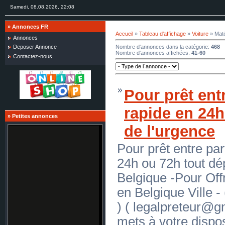
Samedi, 08.08.2026, 22:08
»
Annonces FR
Accueil
»
Tableau d'affichage
»
Voiture
» Maté
Annonces
Nombre d'annonces dans la catégorie
:
468
Deposer Annonce
Nombre d'annonces affichées
:
41-60
Contactez-nous
Pour prêt entr
rapide en 24
»
Petites annonces
de l'urgence
Pour prêt entre par
24h ou 72h tout dé
Belgique -Pour Offr
en Belgique Ville 
) ( legalpreteur@g
mets à votre dispos