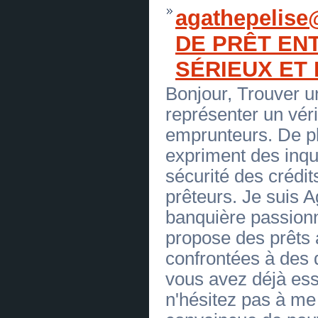
Sérieux en 72H- Comment être en face✅
agathepelis
contact : ( action.france24@gmail.com ) ✅
(
0
)
[23.06.2026]
[
Réparation des automobiles
]
DE PRÊT EN
OFFRE DE PRÊT ENTRE PARTICULIER
Sérieux en 72H- Comment être en face✅
SÉRIEUX ET
contact : ( action.france24@gmail.com ) ✅
(
0
)
[23.06.2026]
[
Réparation des automobiles
]
Bonjour, Trouver un
OFFRE DE PRÊT ENTRE PARTICULIER
Sérieux en 72H- Comment être en face✅
représenter un véri
contact : ( action.france24@gmail.com ) ✅
(
0
)
emprunteurs. De pl
[23.06.2026]
[
Réparation des automobiles
]
expriment des inqu
Offre d'emploi pour tous. mail :
compagnie.eu@gmail.com
(
0
)
sécurité des crédits
[23.06.2026]
[
Réparation des automobiles
]
Offre d'emploi pour tous. mail :
prêteurs. Je suis 
compagnie.eu@gmail.com
(
0
)
[23.06.2026]
[
Réparation des automobiles
]
banquière passionn
Illuminati - rejoignez la fraternité et
devenez un homme puissant , mail :
propose des prêts
illuminati.official.eu@gmail.com
(
0
)
[23.06.2026]
[
Réparation des automobiles
]
confrontées à des di
Illuminati - rejoignez la fraternité et
devenez un homme puissant , mail :
vous avez déjà es
illuminati.official.eu@gmail.com
(
0
)
[23.06.2026]
[
Réparation des automobiles
]
n'hésitez pas à me 
OFFRE DE PRÊT ENTRE PARTICULIER
en FR CH et BE - ( bonsiite@gmail.com
)✅
(
0
)