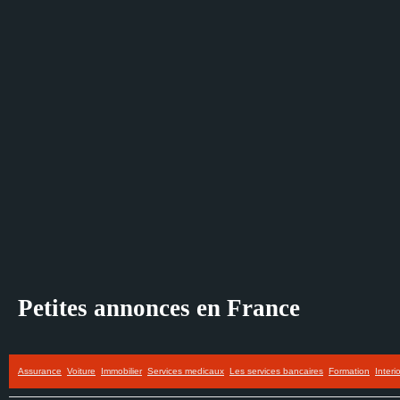
Petites annonces en France
Assurance
Voiture
Immobilier
Services medicaux
Les services bancaires
Formation
Interi