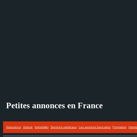
Petites annonces en France
Assurance
Voiture
Immobilier
Services medicaux
Les services bancaires
Formation
Interi