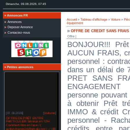
Dimanche, 09.08.2026, 07:45
»
Annonces FR
Accueil
»
Tableau d'affichage
»
Voiture
»
Pièc
Annonces
équipement
Deposer Annonce
OFFRE DE CREDIT SANS FRAIS
Contactez-nous
Offre |
BONJOUR!!! Prêt 
AUCUN FRAIS, créd
personnel : contra
»
Petites annonces
dans un délai d
PRET SANS FR
ENGAGEMENT J
personne pouvant 
à obtenir Prêt tré
IMMO & crédit Cr
[07.08.2026]
[
Voitures
]
OFFRE DE PRÊT ENTRE
personnel - Racha
PARTICULIER Sérieux en 72H-
Comment être en face✅(
crédits entre par
action.france24@gmail.com ) ✅
(
0
)