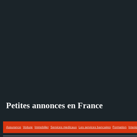
Petites annonces en France
Assurance
Voiture
Immobilier
Services medicaux
Les services bancaires
Formation
Interi