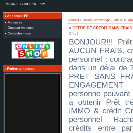
Vendredi, 07.08.2026, 07:21
»
Annonces FR
Accueil
»
Tableau d'affichage
»
Voiture
»
Répa
Annonces
OFFRE DE CREDIT SANS FRAIS
Deposer Annonce
Contactez-nous
Offre |
BONJOUR!!! Prêt 
AUCUN FRAIS, créd
personnel : contra
dans un délai d
»
Petites annonces
PRET SANS FR
ENGAGEMENT J
personne pouvant 
à obtenir Prêt tré
IMMO & crédit Cr
personnel - Racha
crédits entre par