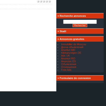
»
Recherche annonces
»
Stadt
»
Annonces gratuites
Immobilier de Moscou
Доска объявлений
Anunturi MD
Kleinanzeigen DE
Ads UK
Anunturi RO
Anuncios ES
Объявления
Оголошення
Free Ads
»
Formulaire de connexion