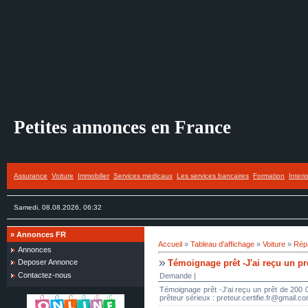
Petites annonces en France
Assurance
Voiture
Immobilier
Services medicaux
Les services bancaires
Formation
Interi
Samedi, 08.08.2026, 06:32
»
Annonces FR
Accueil
»
Tableau d'affichage
»
Voiture
»
Répa
Annonces
Témoignage prêt -J'ai reçu un prê
Deposer Annonce
Contactez-nous
Demande |
Témoignage prêt -J'ai reçu un prêt de 200 
prêteur sérieux : preteur.certifie.fr@gmail.c