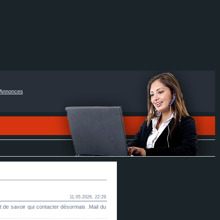
Annonces
11.05.2026, 22:29
 de savoir qui contacter désormais .Mail du