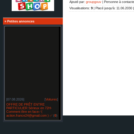
Ajouté par
:
groupgouv
|
Personne à contacte
Visualisations
:
9
|
Placé jusqu'à
: 11.06.2030 
»
Petites annonces
[07.08.2026]
[
Voitures
]
OFFRE DE PRÊT ENTRE
PARTICULIER Sérieux en 72H-
Comment être en face✅(
action.france24@gmail.com ) ✅
(
0
)
[07.08.2026]
[
Restylage
]
OFFRE DE PRÊT ENTRE
PARTICULIER sérieux en France
SUISSE BELGIQUE -✅
(
0
)