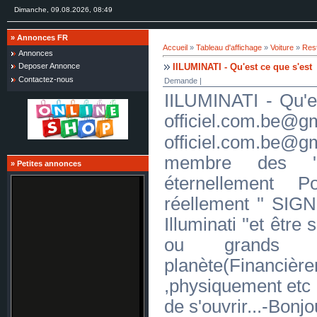
Dimanche, 09.08.2026, 08:49
»
Annonces FR
Accueil
»
Tableau d'affichage
»
Voiture
»
Res
Annonces
IILUMINATI - Qu'est ce que s'es
Deposer Annonce
Contactez-nous
Demande |
IILUMINATI - Qu'e
officiel.com.b
officiel.com.
membre des ''I
»
Petites annonces
éternellement 
réellement '' S
Illuminati ''et être
ou grands 
planète(Financiè
,physiquement etc .
de s'ouvrir...-Bonjo