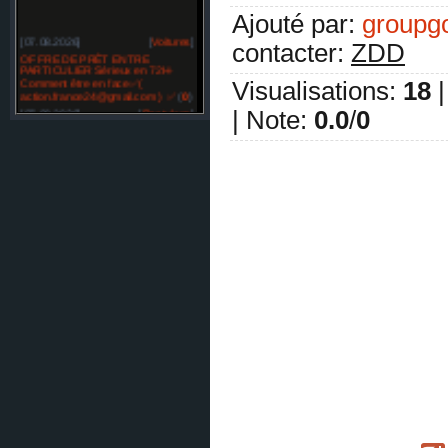
Ajouté par
:
groupg
[07.08.2026]
[
Voitures
]
contacter
:
ZDD
OFFRE DE PRÊT ENTRE
PARTICULIER Sérieux en 72H-
Comment être en face✅(
Visualisations
:
18
action.france24@gmail.com ) ✅
(
0
)
|
Note
:
0.0
/
0
[07.08.2026]
[
Restylage
]
OFFRE DE PRÊT ENTRE
PARTICULIER sérieux en France
SUISSE BELGIQUE -✅
(
0
)
[07.08.2026]
[
Réparation des automobiles
]
Temoignage prêt -✅☘️ (
bonsiite@gmail.com )✅☘️
(
0
)
[07.08.2026]
[
Réparation des automobiles
]
Temoignage prêt -✅☘️ (
bonsiite@gmail.com )✅☘️
(
0
)
[07.08.2026]
[
Matériel agricole et matériel spécial
]
Offre d'emploi pour tous. mail :
compagnie.eu@gmail.com
(
0
)
[07.08.2026]
[
Matériel agricole et matériel spécial
]
Offre d'emploi pour tous. mail :
compagnie.eu@gmail.com
(
0
)
[07.08.2026]
[
Matériel agricole et matériel spécial
]
Illuminati Comment devenir membre des Illuminati
? Contactez email: officiel.com.be@gmail.com ✅
(
0
)
[07.08.2026]
[
Restylage
]