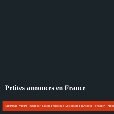
Petites annonces en France
Assurance
Voiture
Immobilier
Services medicaux
Les services bancaires
Formation
Interi