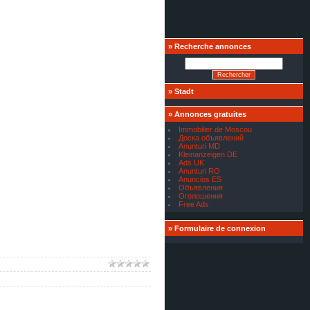
»
Recherche annonces
»
Stadt
»
Annonces gratuites
Immobilier de Moscou
Доска объявлений
Anunturi MD
Kleinanzeigen DE
Ads UK
Anunturi RO
Anuncios ES
Объявления
Оголошення
Free Ads
»
Formulaire de connexion