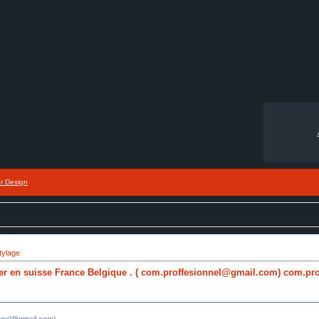
or Design
tylage
ulier en suisse France Belgique . ( com.proffesionnel@gmail.com) com.p
onnel@gmail.com)