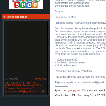
com.proffesionnel@gmail.com
com.proffesionnel@gmail.com
Bonjour
»
Petites annonces
Bonjour M. et Mme
Réponse rapide : com.proffesionnel@gmail
Je suis un particulier qui offre des prêts à l i
Disposant d'un capital qui servira à octroyer
particuliers à court et long terme allant de 
Euros à toutes personnes sérieuses étant dan
taux d'intérêt est de 2% l'an .J'octroie des pr
immobilier , Prêt à l'investissement, Prêt aut
.Je suis disposé a vous octroyer jusqu’à 3.5
durée de 30 ans maximum avec un T.A.E.G d
vous souhaitez vous attacher à mes service
avec tous les détails de votre demande :
- Montant demandé
- Durée du remboursement
- Motif de l’emprunt
Personne pas sérieux s'abstenir
PS: Je ne prête qu'aux personnes honnêtes
[07.08.2026]
[
Voitures
]
OFFRE DE PRÊT ENTRE
Réponse rapide : com.proffesionnel@gmail
PARTICULIER Sérieux en 72H-
_________
Comment être en face✅(
Ajouté par
:
groupgouv
|
Personne à contacte
action.france24@gmail.com ) ✅
(
0
)
Visualisations
:
13
|
Placé jusqu'à
: 17.07.203
[07.08.2026]
[
Restylage
]
OFFRE DE PRÊT ENTRE
PARTICULIER sérieux en France
SUISSE BELGIQUE -✅
(
0
)