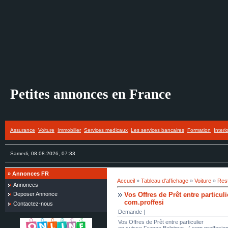
Petites annonces en France
Assurance
Voiture
Immobilier
Services medicaux
Les services bancaires
Formation
Interi
Samedi, 08.08.2026, 07:33
»
Annonces FR
Accueil
»
Tableau d'affichage
»
Voiture
»
Res
Annonces
Vos Offres de Prêt entre partic
Deposer Annonce
com.proffesi
Contactez-nous
Demande |
Vos Offres de Prêt entre particulier
en suisse France Belgique . ( com.proffesi