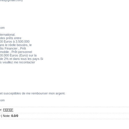
.com
nternational.
 des prêts entre
2000 Euros à 3.500.000
s le réelle besoins, le
êts Financier , Prêt
omobile , Prêt personnel
00.000 Euros (Euro) sur la
e 2% et dans tous les pays.Si
s veuillez me recontacter
 et susceptibles de me rembourser mon argent.
.com
r
:
FEFEF
0 |
Note
:
0.0
/
0