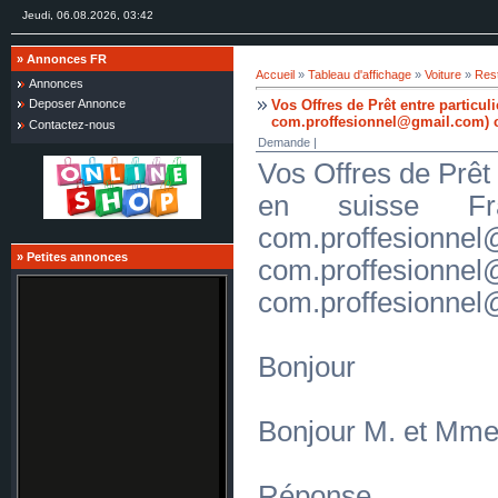
Jeudi, 06.08.2026, 03:42
»
Annonces FR
Accueil
»
Tableau d'affichage
»
Voiture
»
Res
Annonces
Vos Offres de Prêt entre particul
Deposer Annonce
com.proffesionnel@gmail.com) 
Contactez-nous
Demande |
Vos Offres de Prêt 
en suisse Fr
com.proffesionnel
»
Petites annonces
com.proffesionne
com.proffesionne
Bonjour
Bonjour M. et Mm
Répons