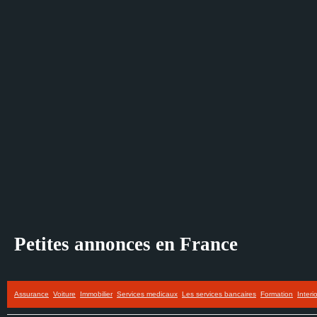
Petites annonces en France
Assurance
Voiture
Immobilier
Services medicaux
Les services bancaires
Formation
Interi