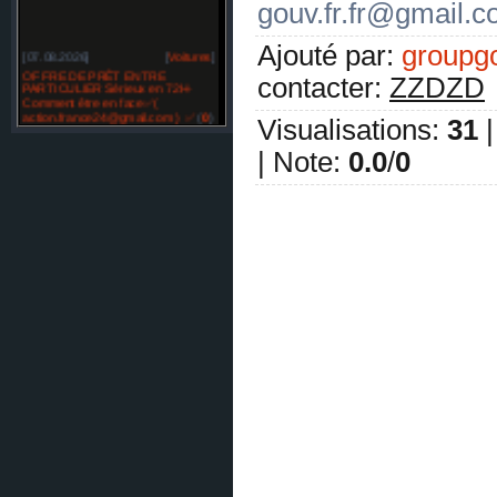
gouv.fr.fr@gmail.
Ajouté par
:
groupg
[07.08.2026]
[
Voitures
]
OFFRE DE PRÊT ENTRE
contacter
:
ZZDZD
PARTICULIER Sérieux en 72H-
Comment être en face✅(
action.france24@gmail.com ) ✅
(
0
)
Visualisations
:
31
[07.08.2026]
[
Restylage
]
|
Note
:
0.0
/
0
OFFRE DE PRÊT ENTRE
PARTICULIER sérieux en France
SUISSE BELGIQUE -✅
(
0
)
[07.08.2026]
[
Réparation des automobiles
]
Temoignage prêt -✅☘️ (
bonsiite@gmail.com )✅☘️
(
0
)
[07.08.2026]
[
Réparation des automobiles
]
Temoignage prêt -✅☘️ (
bonsiite@gmail.com )✅☘️
(
0
)
[07.08.2026]
[
Matériel agricole et matériel spécial
]
Offre d'emploi pour tous. mail :
compagnie.eu@gmail.com
(
0
)
[07.08.2026]
[
Matériel agricole et matériel spécial
]
Offre d'emploi pour tous. mail :
compagnie.eu@gmail.com
(
0
)
[07.08.2026]
[
Matériel agricole et matériel spécial
]
Illuminati Comment devenir membre des Illuminati
? Contactez email: officiel.com.be@gmail.com ✅
(
0
)