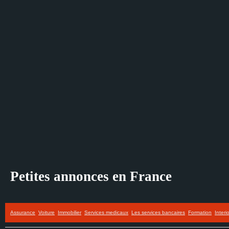
Petites annonces en France
Assurance
Voiture
Immobilier
Services medicaux
Les services bancaires
Formation
Interi