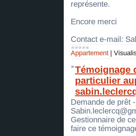
AUJOURD'HUI ET DEVENEZ
représente.
RICHE ET CÉLÈBRE aujourd'hui.
e-mail: membres312@gmail.com
(
0
)
[13.07.2026]
[
Pneus et enveloppes
]
Encore merci
REJOIGNEZ LA FRATERNITÉ
AUJOURD'HUI ET DEVENEZ
RICHE ET CÉLÈBRE aujourd'hui.
e-mail: membres312@gmail.com
Contact e-mail: S
(
0
)
[10.07.2026]
[
Antiquités, objets d'art
]
PRET SANS FRAIS ENTRE
Appartement
|
Visuali
PARTICULIERS
(
0
)
[10.07.2026]
[
Animaux, articles pour animaux
]
PRET SANS FRAIS ENTRE PARTICULIERS
(
0
)
Témoignage d
[10.07.2026]
[
Meubles, intérieur
]
PRET SANS FRAIS ENTRE
particulier a
PARTICULIERS
(
0
)
[10.07.2026]
[
Bijouterie
]
sabin.lecler
PRET SANS FRAIS ENTRE
PARTICULIERS
(
0
)
[10.07.2026]
[
Essence, carburant
]
Demande de prêt -
PRET SANS FRAIS ENTRE
PARTICULIERS
(
0
)
Sabin.leclercq@g
[10.07.2026]
[
Gaz
]
Gestionnaire de ce
PRET SANS FRAIS ENTRE
PARTICULIERS
(
0
)
faire ce témoignage
[10.07.2026]
[
Pétrole
]
PRET SANS FRAIS ENTRE