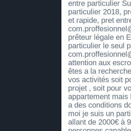
entre particulier Su
[19.06.2026]
[
Moniteurs
]
OFFRE DE CREDIT SANS FRAIS
particulier 2018, pr
(
0
)
et rapide, pret entr
[19.06.2026]
[
PC de bureau
]
OFFRE DE CREDIT SANS FRAIS
com.proffesionnel
(
0
)
[19.06.2026]
[
PC de bureau
]
prêteur légale en E
OFFRE DE CREDIT SANS FRAIS
(
0
)
particulier le seul p
[19.06.2026]
[
PC portables
]
OFFRE DE CREDIT SANS FRAIS
com.proffesionnel
(
0
)
[19.06.2026]
[
Imprimantes
]
attention aux escro
OFFRE DE CREDIT SANS FRAIS
(
0
)
êtes a la recherche
[19.06.2026]
[
Serveurs
]
vos activités soit p
OFFRE DE CREDIT SANS FRAIS
(
0
)
projet , soit pour 
[19.06.2026]
[
Serveurs
]
OFFRE DE CREDIT SANS FRAIS
appartement mais 
(
0
)
[19.06.2026]
[
Réseaux
]
a des conditions d
OFFRE DE CREDIT SANS FRAIS
(
0
)
moi je suis un parti
[19.06.2026]
[
Scanners
]
OFFRE DE CREDIT SANS FRAIS
allant de 2000€ à 
(
0
)
[19.06.2026]
[
Papier
]
personnes capable