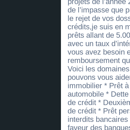
projets de l’année 
Quel site fiable pour acheter Viagra ?
(
0
)
[23.06.2026]
[
Voitures
]
de l’impasse que 
Offre de Prêt Entre Particulier
Sérieux en 72H -
le rejet de vos do
gouv.fr.fr@gmail.com
(
0
)
crédits,je suis en 
[23.06.2026]
[
Voitures
]
Offre de Prêt Entre Particulier
prêts allant de 5
Sérieux en 72H -
gouv.fr.fr@gmail.com
(
0
)
avec un taux d’int
[23.06.2026]
[
Voitures
]
Offre de Prêt Entre Particulier
vous avez besoin e
Sérieux en 72H -
gouv.fr.fr@gmail.com
(
0
)
remboursement qui v
[23.06.2026]
[
Voitures
]
Offre de Prêt Entre Particulier
Voici les domaines
Sérieux en 72H -
gouv.fr.fr@gmail.com
(
0
)
pouvons vous aider:
[23.06.2026]
[
Réparation des automobiles
]
OFFRE DE PRÊT ENTRE PARTICULIER
immobilier * Prêt à
Sérieux en 72H- Comment être en face✅
contact : ( action.france24@gmail.com ) ✅
automobile * Dette
(
0
)
[23.06.2026]
[
Réparation des automobiles
]
de crédit * Deuxi
OFFRE DE PRÊT ENTRE PARTICULIER
Sérieux en 72H- Comment être en face✅
de crédit * Prêt pe
contact : ( action.france24@gmail.com ) ✅
(
0
)
interdits bancaires
[23.06.2026]
[
Réparation des automobiles
]
OFFRE DE PRÊT ENTRE PARTICULIER
faveur des banque
Sérieux en 72H- Comment être en face✅