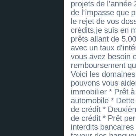
projets de l’année 
OFFRE DE PRÊT ENTRE PARTICULIER
en FR CH et BE - ( bonsiite@gmail.com
)✅
(
0
)
de l’impasse que 
[22.06.2026]
[
Meubles, intérieur
]
le rejet de vos do
PRET SANS FRAIS
(
0
)
[19.06.2026]
[
Antiquités, objets d'art
]
crédits,je suis en 
OFFRE DE CREDIT SANS FRAIS
(
0
)
prêts allant de 5
[19.06.2026]
[
Bijouterie
]
OFFRE DE CREDIT SANS FRAIS
avec un taux d’int
(
0
)
vous avez besoin e
[19.06.2026]
[
Alimentaire
]
OFFRE DE CREDIT SANS FRAIS
remboursement qui v
(
0
)
[19.06.2026]
[
Paliers
]
Voici les domaines
OFFRE DE CREDIT SANS FRAIS
(
0
)
pouvons vous aider:
[19.06.2026]
[
Avicole
]
OFFRE DE CREDIT SANS FRAIS
immobilier * Prêt à
(
0
)
[19.06.2026]
[
Avicole
]
automobile * Dette
OFFRE DE CREDIT SANS FRAIS
(
0
)
de crédit * Deuxi
[19.06.2026]
[
De soudure
]
de crédit * Prêt pe
OFFRE DE CREDIT SANS FRAIS
(
0
)
interdits bancaires
[19.06.2026]
[
Agraire
]
OFFRE DE CREDIT SANS FRAIS
faveur des banque
(
0
)