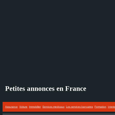
Petites annonces en France
Assurance
Voiture
Immobilier
Services medicaux
Les services bancaires
Formation
Interi