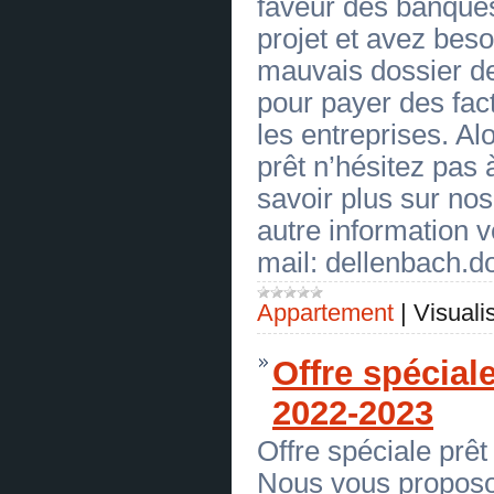
faveur des banque
OFFRE DE CREDIT SANS FRAIS
(
0
)
projet et avez bes
[19.06.2026]
[
Volaille, œufs
]
mauvais dossier de
OFFRE DE CREDIT SANS FRAIS
(
0
)
pour payer des fact
[19.06.2026]
[
Poisson, produits de mer
]
OFFRE DE CREDIT SANS FRAIS
(
0
)
les entreprises. Al
[19.06.2026]
[
Sucre, fructose
]
prêt n’hésitez pas
OFFRE DE CREDIT SANS FRAIS
(
0
)
savoir plus sur nos
[19.06.2026]
[
Sucre, fructose
]
OFFRE DE CREDIT SANS FRAIS
autre information v
(
0
)
[19.06.2026]
[
Jus, Eau
]
mail: dellenbach
OFFRE DE CREDIT SANS FRAIS
(
0
)
[19.06.2026]
[
Essence, carburant
]
Appartement
|
Visuali
OFFRE DE CREDIT SANS FRAIS
(
0
)
[19.06.2026]
[
Essence, carburant
]
Offre spéciale
OFFRE DE CREDIT SANS FRAIS
(
0
)
[19.06.2026]
[
Gaz
]
2022-2023
OFFRE DE CREDIT SANS FRAIS
(
0
)
Offre spéciale prê
[19.06.2026]
[
Pétrole
]
OFFRE DE CREDIT SANS FRAIS
Nous vous proposo
(
0
)