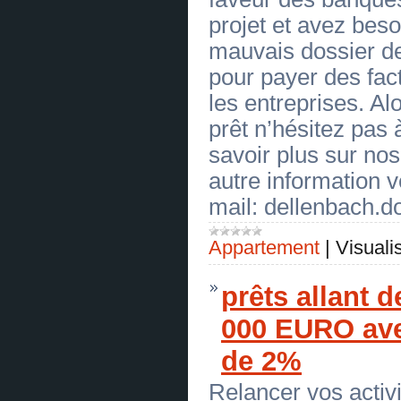
[19.06.2026]
[
Machines-outils
]
projet et avez bes
OFFRE DE CREDIT SANS FRAIS
(
0
)
mauvais dossier de
[19.06.2026]
[
Machines-outils
]
OFFRE DE CREDIT SANS FRAIS
pour payer des fact
(
0
)
[19.06.2026]
[
De construction navale
]
les entreprises. Al
OFFRE DE CREDIT SANS FRAIS
(
0
)
prêt n’hésitez pas
[19.06.2026]
[
Textile
]
savoir plus sur nos
OFFRE DE CREDIT SANS FRAIS
(
0
)
autre information v
[19.06.2026]
[
Commercial
]
OFFRE DE CREDIT SANS FRAIS
mail: dellenbach
(
0
)
[19.06.2026]
[
D'emballage
]
OFFRE DE CREDIT SANS FRAIS
Appartement
|
Visuali
(
0
)
[19.06.2026]
[
Chimique
]
OFFRE DE CREDIT SANS FRAIS
prêts allant 
(
0
)
[19.06.2026]
[
Frigorifique
]
000 EURO avec
OFFRE DE CREDIT SANS FRAIS
(
0
)
[19.06.2026]
[
Écologique
]
de 2%
OFFRE DE CREDIT SANS FRAIS
(
0
)
Relancer vos activi
[19.06.2026]
[
Électrotechnique
]