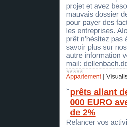
contact : ( action.france24@gmail.com ) ✅
projet et avez bes
(
0
)
[23.06.2026]
[
Réparation des automobiles
]
mauvais dossier de
OFFRE DE PRÊT ENTRE PARTICULIER
Sérieux en 72H- Comment être en face✅
pour payer des fact
contact : ( action.france24@gmail.com ) ✅
(
0
)
les entreprises. Al
[23.06.2026]
[
Réparation des automobiles
]
Offre d'emploi pour tous. mail :
prêt n’hésitez pas
compagnie.eu@gmail.com
(
0
)
[23.06.2026]
[
Réparation des automobiles
]
savoir plus sur nos
Offre d'emploi pour tous. mail :
compagnie.eu@gmail.com
(
0
)
autre information v
[23.06.2026]
[
Réparation des automobiles
]
mail: dellenbach
Illuminati - rejoignez la fraternité et
devenez un homme puissant , mail :
illuminati.official.eu@gmail.com
(
0
)
[23.06.2026]
[
Réparation des automobiles
]
Appartement
|
Visuali
Illuminati - rejoignez la fraternité et
devenez un homme puissant , mail :
illuminati.official.eu@gmail.com
(
0
)
prêts allant 
[23.06.2026]
[
Réparation des automobiles
]
OFFRE DE PRÊT ENTRE PARTICULIER
en FR CH et BE - ( bonsiite@gmail.com
000 EURO avec
)✅
(
0
)
[23.06.2026]
[
Réparation des automobiles
]
de 2%
OFFRE DE PRÊT ENTRE PARTICULIER
en FR CH et BE - ( bonsiite@gmail.com
)✅
(
0
)
Relancer vos activi
[23.06.2026]
[
Réparation des automobiles
]