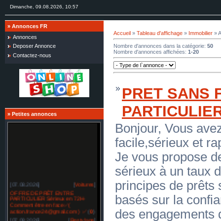
Dimanche, 09.08.2026, 10:57
»
Annonces FR
Accueil
»
Tableau d'affichage
»
Immobilier
» A
Annonces
Nombre d'annonces dans la catégorie
:
50
Deposer Annonce
Nombre d'annonces affichées
:
1-20
Contactez-nous
PRET SANS 
PARTICULIE
»
Petites annonces
Bonjour, Vous avez
facile,sérieux et ra
Je vous propose des
sérieux à un taux d
[07.08.2026]
[
Voitures
]
principes de prêts
OFFRE DE PRÊT ENTRE
PARTICULIER Sérieux en 72H-
basés sur la confia
Comment être en face✅(
action.france24@gmail.com ) ✅
(
0
)
des engagements de
[07.08.2026]
[
Restylage
]