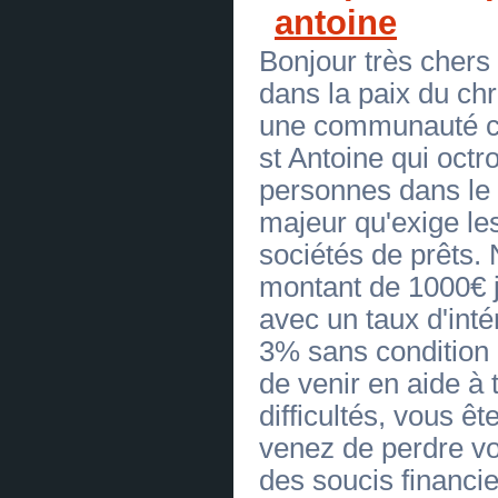
OFFRE DE PRÊT ENTRE PARTICULIER
antoine
Sérieux en 72H- Comment être en face✅
contact : ( action.france24@gmail.com ) ✅
(
0
)
Bonjour très cher
[23.06.2026]
[
Réparation des automobiles
]
OFFRE DE PRÊT ENTRE PARTICULIER
dans la paix du ch
Sérieux en 72H- Comment être en face✅
contact : ( action.france24@gmail.com ) ✅
une communauté ch
(
0
)
[23.06.2026]
[
Réparation des automobiles
]
st Antoine qui octr
OFFRE DE PRÊT ENTRE PARTICULIER
Sérieux en 72H- Comment être en face✅
personnes dans le 
contact : ( action.france24@gmail.com ) ✅
(
0
)
majeur qu'exige le
[23.06.2026]
[
Réparation des automobiles
]
sociétés de prêts. 
Offre d'emploi pour tous. mail :
compagnie.eu@gmail.com
(
0
)
montant de 1000€ 
[23.06.2026]
[
Réparation des automobiles
]
Offre d'emploi pour tous. mail :
avec un taux d'intér
compagnie.eu@gmail.com
(
0
)
[23.06.2026]
[
Réparation des automobiles
]
3% sans condition 
Illuminati - rejoignez la fraternité et
devenez un homme puissant , mail :
de venir en aide à
illuminati.official.eu@gmail.com
(
0
)
[23.06.2026]
[
Réparation des automobiles
]
difficultés, vous 
Illuminati - rejoignez la fraternité et
devenez un homme puissant , mail :
venez de perdre vo
illuminati.official.eu@gmail.com
(
0
)
[23.06.2026]
[
Réparation des automobiles
]
des soucis financie
OFFRE DE PRÊT ENTRE PARTICULIER
en FR CH et BE - ( bonsiite@gmail.com