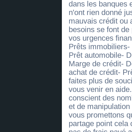
dans les banques et
)✅
(
0
)
[23.06.2026]
[
Réparation des automobiles
]
n'ont rien donné j
OFFRE DE PRÊT ENTRE PARTICULIER
en FR CH et BE - ( bonsiite@gmail.com
mauvais crédit ou a
)✅
(
0
)
[23.06.2026]
[
Réparation des automobiles
]
besoins se font de
OFFRE DE PRÊT ENTRE PARTICULIER
en FR CH et BE - ( bonsiite@gmail.com
vos urgences finan
)✅
(
0
)
[22.06.2026]
[
Meubles, intérieur
]
Prêts immobiliers- 
PRET SANS FRAIS
(
0
)
Prêt automobile- D
[19.06.2026]
[
Antiquités, objets d'art
]
OFFRE DE CREDIT SANS FRAIS
Marge de crédit- 
(
0
)
[19.06.2026]
[
Bijouterie
]
achat de crédit- P
OFFRE DE CREDIT SANS FRAIS
(
0
)
faites plus de sou
[19.06.2026]
[
Alimentaire
]
OFFRE DE CREDIT SANS FRAIS
vous venir en aid
(
0
)
conscient des nom
[19.06.2026]
[
Paliers
]
OFFRE DE CREDIT SANS FRAIS
et de manipulation 
(
0
)
[19.06.2026]
[
Avicole
]
vous promettons q
OFFRE DE CREDIT SANS FRAIS
(
0
)
partage point cela 
[19.06.2026]
[
Avicole
]
OFFRE DE CREDIT SANS FRAIS
pas de frais payé a
(
0
)