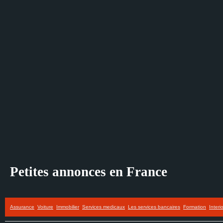
Petites annonces en France
Assurance
Voiture
Immobilier
Services medicaux
Les services bancaires
Formation
Interi