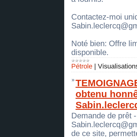
[13.07.2026]
[
Matériel agricole et matériel spécial
]
REJOIGNEZ LA FRATERNITÉ AUJOURD'HUI
ET DEVENEZ RICHE ET CÉLÈBRE aujourd'hui.
Contactez-moi uni
e-mail: membres312@gmail.com
(
0
)
[13.07.2026]
[
Restylage
]
Sabin.leclercq@g
REJOIGNEZ LA FRATERNITÉ
AUJOURD'HUI ET DEVENEZ
RICHE ET CÉLÈBRE aujourd'hui.
e-mail: membres312@gmail.com
Noté bien: Offre li
(
0
)
[13.07.2026]
[
Pneus et enveloppes
]
disponible.
REJOIGNEZ LA FRATERNITÉ
AUJOURD'HUI ET DEVENEZ
RICHE ET CÉLÈBRE aujourd'hui.
e-mail: membres312@gmail.com
Pétrole
|
Visualisation
(
0
)
[10.07.2026]
[
Antiquités, objets d'art
]
PRET SANS FRAIS ENTRE
TEMOIGNAGE
PARTICULIERS
(
0
)
[10.07.2026]
[
Animaux, articles pour animaux
]
obtenu honnê
PRET SANS FRAIS ENTRE PARTICULIERS
(
0
)
Sabin.lecler
[10.07.2026]
[
Meubles, intérieur
]
PRET SANS FRAIS ENTRE
PARTICULIERS
(
0
)
Demande de prêt -
[10.07.2026]
[
Bijouterie
]
PRET SANS FRAIS ENTRE
Sabin.leclercq@gm
PARTICULIERS
(
0
)
[10.07.2026]
[
Essence, carburant
]
de ce site, permett
PRET SANS FRAIS ENTRE