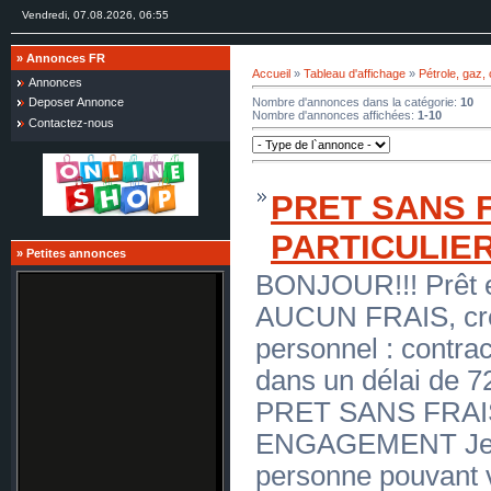
Vendredi, 07.08.2026, 06:55
»
Annonces FR
Accueil
»
Tableau d'affichage
»
Pétrole, gaz,
Annonces
Nombre d'annonces dans la catégorie
:
10
Deposer Annonce
Nombre d'annonces affichées
:
1-10
Contactez-nous
PRET SANS 
PARTICULIE
»
Petites annonces
BONJOUR!!! Prêt e
AUCUN FRAIS, crédi
personnel : contra
dans un délai de
PRET SANS FRAI
ENGAGEMENT Je s
personne pouvant 