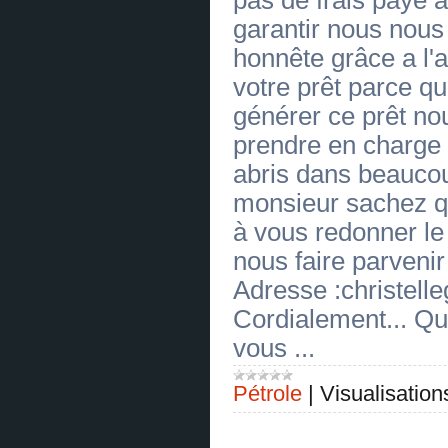
[19.06.2026]
[
De soudure
]
garantir nous nous
OFFRE DE CREDIT SANS FRAIS
(
0
)
honnête grâce a l'
[19.06.2026]
[
Agraire
]
votre prêt parce qu
OFFRE DE CREDIT SANS FRAIS
(
0
)
générer ce prêt no
[19.06.2026]
[
Machines-outils
]
OFFRE DE CREDIT SANS FRAIS
prendre en charge 
(
0
)
[19.06.2026]
[
Machines-outils
]
abris dans beauco
OFFRE DE CREDIT SANS FRAIS
(
0
)
monsieur sachez 
[19.06.2026]
[
De construction navale
]
OFFRE DE CREDIT SANS FRAIS
à vous redonner le
(
0
)
[19.06.2026]
[
Textile
]
nous faire parveni
OFFRE DE CREDIT SANS FRAIS
(
0
)
Adresse :christel
[19.06.2026]
[
Commercial
]
Cordialement... Qu
OFFRE DE CREDIT SANS FRAIS
(
0
)
vous ...
[19.06.2026]
[
D'emballage
]
OFFRE DE CREDIT SANS FRAIS
(
0
)
Pétrole
|
Visualisation
[19.06.2026]
[
Chimique
]
OFFRE DE CREDIT SANS FRAIS
(
0
)
[19.06.2026]
[
Frigorifique
]