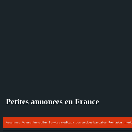
Petites annonces en France
Assurance
Voiture
Immobilier
Services medicaux
Les services bancaires
Formation
Interi