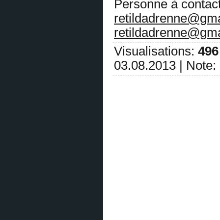
Personne à contac
Illuminati Comment devenir membre
des Illuminati ? Contactez email:
retildadrenne@gm
officiel.com.be@gmail.com ✅
(
0
)
[07.08.2026]
[
Restylage
]
retildadrenne@gm
OFFRE DE PRÊT ENTRE
PARTICULIER pour particuliers de la
Visualisations
:
496
banque france✅ - :
sg.bank.societegenerale@gmail.com
✅
(
0
)
03.08.2013 |
Note
:
[07.08.2026]
[
Restylage
]
OFFRE DE PRÊT ENTRE
PARTICULIER pour particuliers de la
banque france✅ - :
sg.bank.societegenerale@gmail.com
✅
(
0
)
[07.08.2026]
[
Matériel agricole et matériel spécial
]
Temoignage de pret✅ mail : bnpeueu@gmail.com
✅
(
0
)
[07.08.2026]
[
Matériel agricole et matériel spécial
]
Temoignage de pret✅ mail : bnpeueu@gmail.com
✅
(
0
)
[05.08.2026]
[
Dictaphones
]
PRET SANS FRAIS
(
0
)
[05.08.2026]
[
Dictaphones
]
PRET SANS FRAIS
(
0
)
[05.08.2026]
[
Dictaphones
]
PRET SANS FRAIS
(
0
)
[05.08.2026]
[
Cosmétologie, parfumerie
]
PRET SANS FRAIS
(
0
)