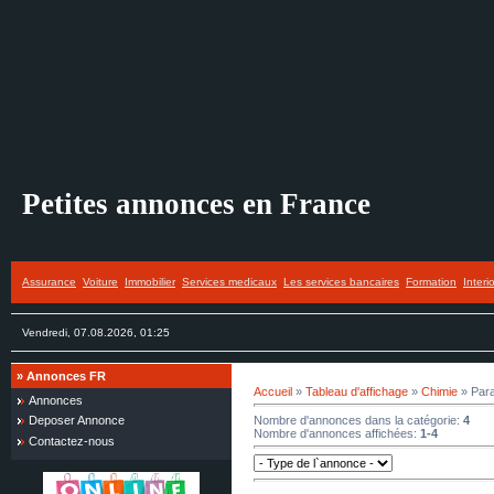
Petites annonces en France
Assurance
Voiture
Immobilier
Services medicaux
Les services bancaires
Formation
Interi
Vendredi, 07.08.2026, 01:25
»
Annonces FR
Accueil
»
Tableau d'affichage
»
Chimie
» Para
Annonces
Nombre d'annonces dans la catégorie
:
4
Deposer Annonce
Nombre d'annonces affichées
:
1-4
Contactez-nous