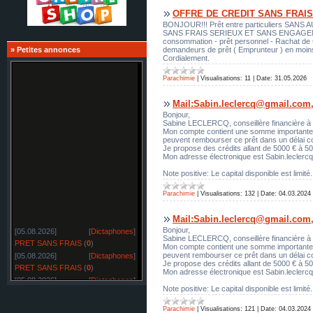
OFFRE DE CREDIT SANS FRAIS
BONJOUR!!! Prêt entre particuliers SANS A
SANS FRAIS SERIEUX ET SANS ENGAGEMENT Je 
consommation - prêt personnel - Rachat de Cré
demandeurs de prêt ( Emprunteur ) en moi
»
Petites annonces
Cordialement.
Parachimie
|
Visualisations:
11
|
Date:
31.05.2026
Mail:Sabin.leclercq@gmail.com,c
Bonjour,
Sabine LECLERCQ, conseillère financière à 
Mon compte contient une somme importante et
peuvent rembourser ce prêt dans un délai con
Je propose des crédits allant de 5000 € à 50
Mon adresse électronique est Sabin.lecler
Note positive: Le capital disponible est limité.
Parachimie
|
Visualisations:
132
|
Date:
04.03.2024
Mail:Sabin.leclercq@gmail.com,c
[05.08.2026]
[
Dictaphones
]
Bonjour,
Sabine LECLERCQ, conseillère financière à 
PRET SANS FRAIS
(
0
)
Mon compte contient une somme importante et
[05.08.2026]
[
Dictaphones
]
peuvent rembourser ce prêt dans un délai con
Je propose des crédits allant de 5000 € à 50
PRET SANS FRAIS
(
0
)
Mon adresse électronique est Sabin.lecler
[05.08.2026]
[
Dictaphones
]
Note positive: Le capital disponible est limité.
PRET SANS FRAIS
(
0
)
[05.08.2026]
[
Cosmétologie, parfumerie
]
Parachimie
|
Visualisations:
121
|
Date:
04.03.2024