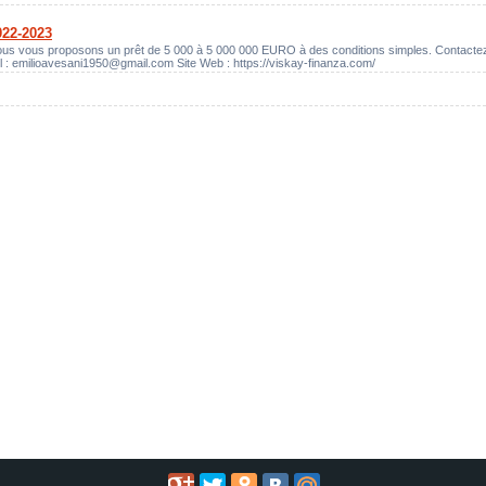
022-2023
Nous vous proposons un prêt de 5 000 à 5 000 000 EURO à des conditions simples. Contacte
l : emilioavesani1950@gmail.com Site Web : https://viskay-finanza.com/