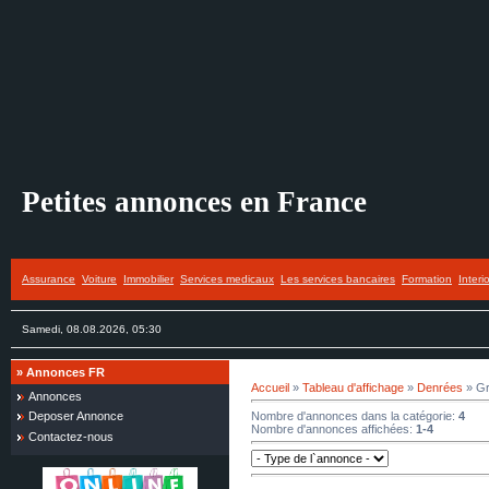
Petites annonces en France
Assurance
Voiture
Immobilier
Services medicaux
Les services bancaires
Formation
Interi
Samedi, 08.08.2026, 05:30
»
Annonces FR
Accueil
»
Tableau d'affichage
»
Denrées
» Gr
Annonces
Nombre d'annonces dans la catégorie
:
4
Deposer Annonce
Nombre d'annonces affichées
:
1-4
Contactez-nous