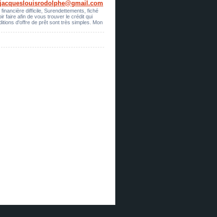
rierjacqueslouisrodolphe@gmail.com
nancière difficile, Surendettements, fiché
 faire afin de vous trouver le crédit qui
itions d'offre de prêt sont très simples. Mon