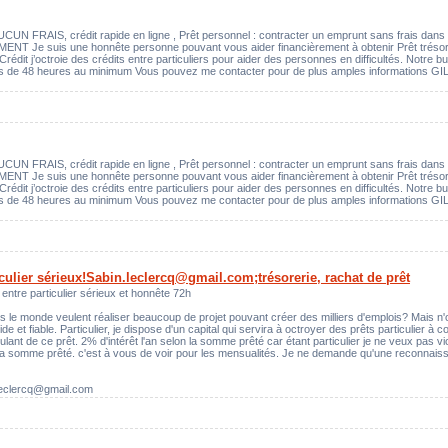
UCUN FRAIS, crédit rapide en ligne , Prêt personnel : contracter un emprunt sans frais 
suis une honnête personne pouvant vous aider financièrement à obtenir Prêt trésorerie
dit j’octroie des crédits entre particuliers pour aider des personnes en difficultés. Notre but 
ns de 48 heures au minimum Vous pouvez me contacter pour de plus amples informations G
UCUN FRAIS, crédit rapide en ligne , Prêt personnel : contracter un emprunt sans frais 
suis une honnête personne pouvant vous aider financièrement à obtenir Prêt trésorerie
dit j’octroie des crédits entre particuliers pour aider des personnes en difficultés. Notre but 
ns de 48 heures au minimum Vous pouvez me contacter pour de plus amples informations G
ticulier sérieux!Sabin.leclercq@gmail.com;trésorerie, rachat de prêt
entre particulier sérieux et honnête 72h
e monde veulent réaliser beaucoup de projet pouvant créer des milliers d'emplois? Mais n'o
e et fiable. Particulier, je dispose d'un capital qui servira à octroyer des prêts particulier à 
nt de ce prêt. 2% d'intérêt l'an selon la somme prêté car étant particulier je ne veux pas vio
 somme prêté. c'est à vous de voir pour les mensualités. Je ne demande qu'une reconnaissa
.leclercq@gmail.com