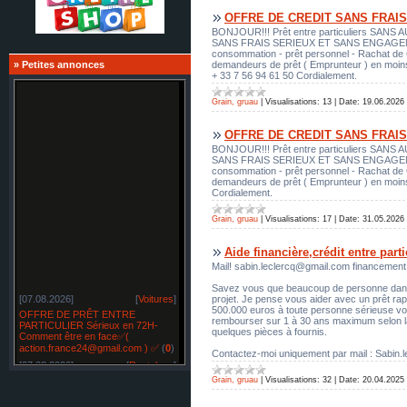
OFFRE DE CREDIT SANS FRAIS
BONJOUR!!! Prêt entre particuliers SANS A
SANS FRAIS SERIEUX ET SANS ENGAGEMENT Je 
consommation - prêt personnel - Rachat de Cré
demandeurs de prêt ( Emprunteur ) en moi
»
Petites annonces
+ 33 7 56 94 61 50 Cordialement.
Grain, gruau
|
Visualisations:
13
|
Date:
19.06.2026
OFFRE DE CREDIT SANS FRAIS
BONJOUR!!! Prêt entre particuliers SANS A
SANS FRAIS SERIEUX ET SANS ENGAGEMENT Je 
consommation - prêt personnel - Rachat de Cré
demandeurs de prêt ( Emprunteur ) en moi
Cordialement.
Grain, gruau
|
Visualisations:
17
|
Date:
31.05.2026
Aide financière,crédit entre par
Mail! sabin.leclercq@gmail.com financement 
Savez vous que beaucoup de personne dans l
[07.08.2026]
[
Voitures
]
projet. Je pense vous aider avec un prêt rapid
500.000 euros à toute personne sérieuse voula
OFFRE DE PRÊT ENTRE
rembourser sur 1 à 30 ans maximum selon la
PARTICULIER Sérieux en 72H-
quelques pièces à fournis.
Comment être en face✅(
action.france24@gmail.com ) ✅
(
0
)
Contactez-moi uniquement par mail : Sabin
[07.08.2026]
[
Restylage
]
OFFRE DE PRÊT ENTRE
Grain, gruau
|
Visualisations:
32
|
Date:
20.04.2025
PARTICULIER sérieux en France
SUISSE BELGIQUE -✅
(
0
)