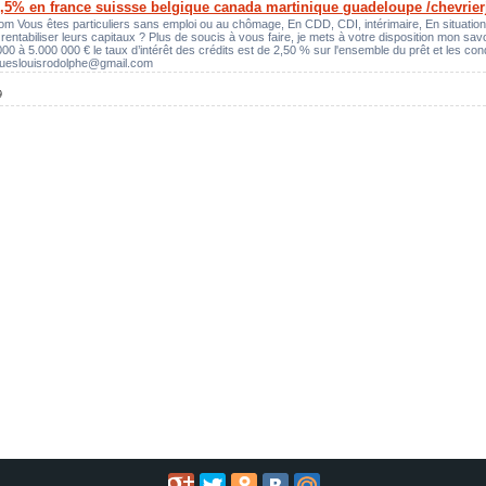
 A 0,5% en france suissse belgique canada martinique guadeloupe /chev
m Vous êtes particuliers sans emploi ou au chômage, En CDD, CDI, intérimaire, En situation fi
entabiliser leurs capitaux ? Plus de soucis à vous faire, je mets à votre disposition mon savoir
00 à 5.000 000 € le taux d’intérêt des crédits est de 2,50 % sur l'ensemble du prêt et les cond
acqueslouisrodolphe@gmail.com
9