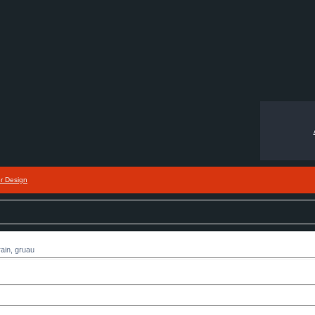
or Design
ain, gruau