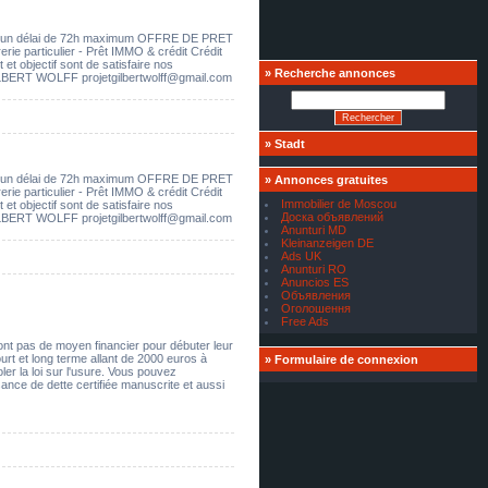
dans un délai de 72h maximum OFFRE DE PRET
 particulier - Prêt IMMO & crédit Crédit
et objectif sont de satisfaire nos
»
Recherche annonces
ILBERT WOLFF projetgilbertwolff@gmail.com
»
Stadt
dans un délai de 72h maximum OFFRE DE PRET
»
Annonces gratuites
 particulier - Prêt IMMO & crédit Crédit
Immobilier de Moscou
et objectif sont de satisfaire nos
Доска объявлений
ILBERT WOLFF projetgilbertwolff@gmail.com
Anunturi MD
Kleinanzeigen DE
Ads UK
Anunturi RO
Anuncios ES
Объявления
Оголошення
Free Ads
nt pas de moyen financier pour débuter leur
court et long terme allant de 2000 euros à
»
Formulaire de connexion
ler la loi sur l'usure. Vous pouvez
nce de dette certifiée manuscrite et aussi