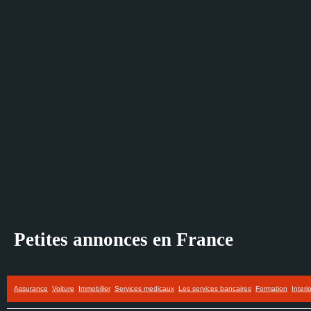
Petites annonces en France
Assurance
Voiture
Immobilier
Services medicaux
Les services bancaires
Formation
Interi