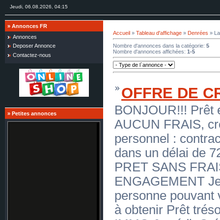
Jeudi, 06.08.2026, 04:15
»
Annonces FR
Accueil
»
Tableau d'affichage
»
Denrées
» La
Annonces
Nombre d'annonces dans la catégorie
:
5
Deposer Annonce
Nombre d'annonces affichées
:
1-5
Contactez-nous
OFFRE DE C
BONJOUR!!! Prêt e
»
Petites annonces
AUCUN FRAIS, crédi
personnel : contra
dans un délai de
PRET SANS FRAI
ENGAGEMENT Je s
personne pouvant 
à obtenir Prêt tréso