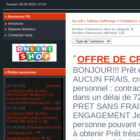
Samedi, 08.08.2026, 07:54
»
Annonces FR
Accueil
»
Tableau d'affichage
»
Ordinateurs
»
Annonces
Nombre d'annonces dans la catégorie
:
5
Deposer Annonce
Nombre d'annonces affichées
:
1-5
Contactez-nous
OFFRE DE C
BONJOUR!!! Prêt e
»
Petites annonces
AUCUN FRAIS, crédi
[07.08.2026]
[
Voitures
]
personnel : contra
OFFRE DE PRÊT ENTRE
PARTICULIER Sérieux en 72H-
dans un délai de
Comment être en face✅(
action.france24@gmail.com ) ✅
(
0
)
PRET SANS FRAI
[07.08.2026]
[
Restylage
]
OFFRE DE PRÊT ENTRE
ENGAGEMENT Je s
PARTICULIER sérieux en France
SUISSE BELGIQUE -✅
(
0
)
personne pouvant 
[07.08.2026]
[
Réparation des automobiles
]
Temoignage prêt -✅☘️ (
à obtenir Prêt tréso
bonsiite@gmail.com )✅☘️
(
0
)