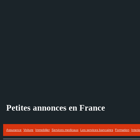
Petites annonces en France
Assurance
Voiture
Immobilier
Services medicaux
Les services bancaires
Formation
Interi